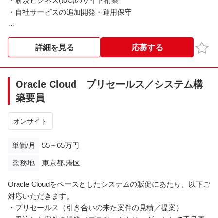
・新規ビジネス(toC)のサイト構築
・自社サービスの追加開発・運用保守
＜担当工程＞
設計/開発/テスト
お気
詳細を見る
応募する
＜就業時間＞
9:00‐18:00
Oracle Cloud プリセールス／システム構
築要員
＜備考＞
コーディングテストあり
オンサイト
単価/月
55～65万円
勤務地
東京都,港区
Oracle Cloudをベースとしたシステムの販促にあたり、以下ご
対応いただきます。
・プリセールス（引き合いの来た案件の見積／提案）