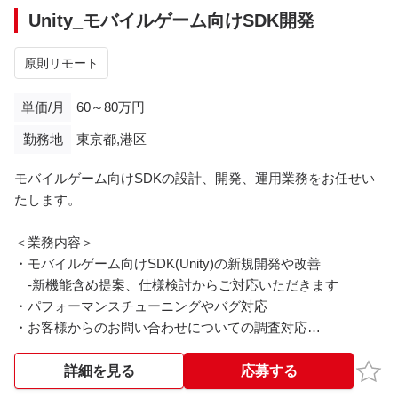
・お客様からのお問い合わせについての調査対応
Unity_モバイルゲーム向けSDK開発
・Developer向けライブラリの開発支援
・新サービスに向けた技術検証、PoCなど
原則リモート
※アダルトコンテンツが含まれます。
単価/月
60～80万円
・業務上タイトル、イラストを目にする
勤務地
東京都,港区
・作品などの開始日チェックなどの会話でキーワードがでま
す
モバイルゲーム向けSDKの設計、開発、運用業務をお任せい
たします。
<基本時間>
10:00～19:00
＜業務内容＞
・モバイルゲーム向けSDK(Unity)の新規開発や改善
-新機能含め提案、仕様検討からご対応いただきます
・パフォーマンスチューニングやバグ対応
・お客様からのお問い合わせについての調査対応
・各種業務効率化に向けたツール開発
・プラットフォームアプリの運用/開発支援
お気
詳細を見る
応募する
・新サービスに向けた技術検証、PoC