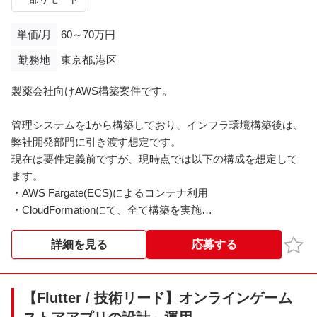
単価/月
60～70万円
勤務地
東京都,港区
製薬会社向けAWS構築案件です。
管理システムを1から構築しており、インフラ環境構築後は、
弊社開発部門に引き渡す想定です。
現在は要件定義前ですが、現時点では以下の構成を想定して
ます。
・AWS Fargate(ECS)によるコンテナ利用
・CloudFormationにて、全て構築を実施
・要件定義、基本/詳細設計、単体/結合試験、総合試験支援、
各種ドキュメント作成
お気
詳細を見る
応募する
・顧客との各種会議への参加
※本ポジションはPM配下のプロジェクトリーダーを想定して
おります
【Flutter / 技術リード】オンラインゲーム