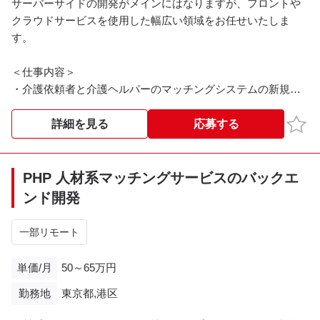
サーバーサイドの開発がメインにはなりますが、フロントや
クラウドサービスを使用した幅広い領域をお任せいたしま
す。
＜仕事内容＞
・介護依頼者と介護ヘルパーのマッチングシステムの新規機
能開発・ブラッシュアップ
・新規プロダクト開発業務全般
お気
詳細を見る
応募する
・スマートフォンアプリ開発業務全般
＜就業時間＞
PHP 人材系マッチングサービスのバックエ
10:00～19:00
ンド開発
一部リモート
単価/月
50～65万円
勤務地
東京都,港区