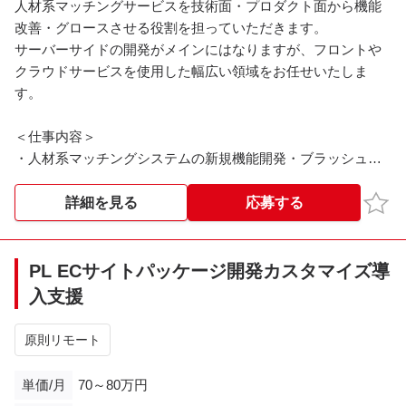
人材系マッチングサービスを技術面・プロダクト面から機能
改善・グロースさせる役割を担っていただきます。
サーバーサイドの開発がメインにはなりますが、フロントや
クラウドサービスを使用した幅広い領域をお任せいたしま
す。
＜仕事内容＞
・人材系マッチングシステムの新規機能開発・ブラッシュア
ップ
・新規プロダクト開発業務全般
お気
詳細を見る
応募する
・スマートフォンアプリ開発業務全般
＜就業時間＞
PL ECサイトパッケージ開発カスタマイズ導
10:00～19:00
入支援
原則リモート
単価/月
70～80万円