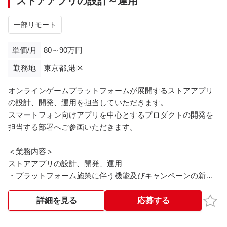
ストアアプリの設計～運用
＜環境＞
基盤：AWS
一部リモート
ミドルウェア：AWS Fargate、Amazon ECR、Amazon
RDS、
単価/月
80～90万円
OpenSearch Service、Application Load
勤務地
東京都,港区
Balancer、
Amazon Cognito、CloudFormation、Amazon
オンラインゲームプラットフォームが展開するストアアプリ
SNS、CloudWatch
の設計、開発、運用を担当していただきます。
スマートフォン向けアプリを中心とするプロダクトの開発を
担当する部署へご参画いただきます。
＜業務内容＞
ストアアプリの設計、開発、運用
・プラットフォーム施策に伴う機能及びキャンペーンの新規
開発や改善
- 新機能含め提案、仕様検討から関わることができます！
お気
詳細を見る
応募する
・パフォーマンスチューニングやバグ対応
・各種業務効率化に向けたツール開発