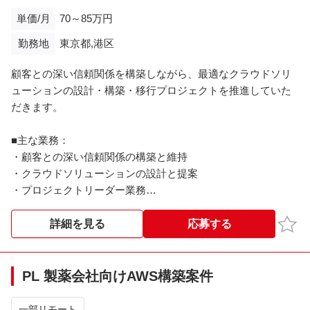
単価/月
70～85万円
勤務地
東京都,港区
顧客との深い信頼関係を構築しながら、最適なクラウドソリ
ューションの設計・構築・移行プロジェクトを推進していた
だきます。
■主な業務：
・顧客との深い信頼関係の構築と維持
・クラウドソリューションの設計と提案
・プロジェクトリーダー業務
■得られるご経験：
お気
詳細を見る
応募する
-マルチクラウドプロジェクト経験
-大規模/高負荷環境の設計・構築・運用
-最新クラウド技術・コンテナ技術の活用
PL 製薬会社向けAWS構築案件
※その他詳細は面談時にご説明させていただきます。
一部リモート