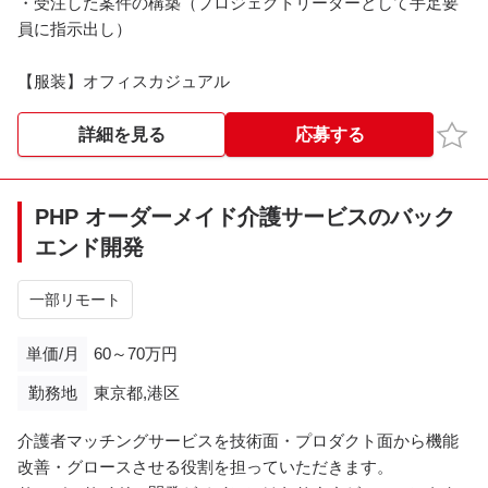
・受注した案件の構築（プロジェクトリーダーとして手足要
員に指示出し）
【服装】オフィスカジュアル
お気
詳細を見る
応募する
PHP オーダーメイド介護サービスのバック
エンド開発
一部リモート
単価/月
60～70万円
勤務地
東京都,港区
介護者マッチングサービスを技術面・プロダクト面から機能
改善・グロースさせる役割を担っていただきます。