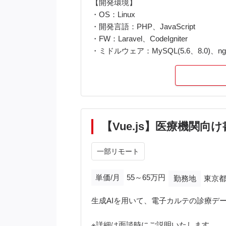
【開発環境】
・OS：Linux
・開発言語：PHP、JavaScript
・FW：Laravel、CodeIgniter
・ミドルウェア：MySQL(5.6、8.0)、ngi
・管理ツール：Git、Docker、CircleCI、An
・その他：React.js(+Red
・開発マシン：Windows or Mac（
【基本時間】
10:00～19:00
【Vue.js】医療機関
【備考】
一部リモート
・PCは貸与いたしますが、基本はMac
・業務上アダルトコンテンツに触れま
単価/月
55～65万円
勤務地
東京都
・隔週1時間の開発部全体定例MTGへ
生成AIを用いて、電子カルテの診療デ
※詳細は面談時にご説明いたします。