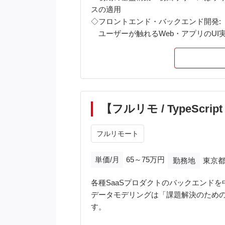
スの適用
◇フロントエンド・バックエンド開発:
ユーザーが触れるWeb・アプリのUI実装
◇0→1のアーキテクチャ設計:
MVPの考え方に基づいた技術選定、
◇インフラ・DevOps基盤の構築:
AWS環境におけるインフラ・監視設計
◇データ基盤の構築・連携:
GA4、Firebaseの設計・構築、BigQ
【フルリモ / TypeSc
◇チーム・アジャイル開発の推進:
ペア/モブプログラミングの実践、専
フルリモート
単価/月
65～75万円
勤務地
東京都
各種SaaSプロダクトのバックエンド
データモデリングは「課題解決のため
す。