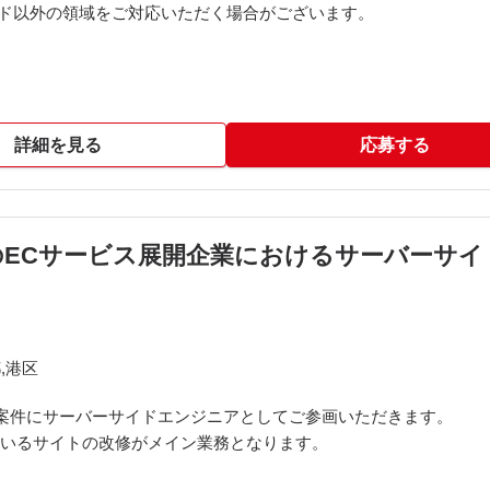
ンド以外の領域をご対応いただく場合がございます。
L
詳細を見る
応募する
クチャ、モジュラーモノリス
Hub、Notion、Figma
t、Zoom、Linear
模のECサービス展開企業におけるサーバーサ
きます。
,港区
案件にサーバーサイドエンジニアとしてご参画いただきます。
されているサイトの改修がメイン業務となります。