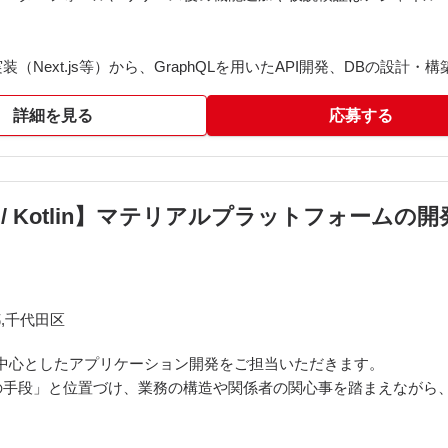
（Next.js等）から、GraphQLを用いたAPI開発、DBの設計
および新規技術の検証・実装
詳細を見る
応募する
、CI/CDパイプライン整備などの運用自動化
uery等へのデータ連携
ript / Kotlin】マテリアルプラットフォーム
門知識の共有、スクラムイベントへの参加
,千代田区
を中心としたアプリケーション開発をご担当いただきます。
の手段」と位置づけ、業務の構造や関係者の関心事を踏まえながら