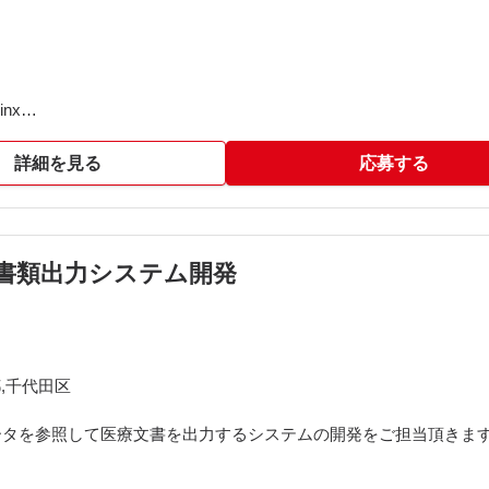
nx
sible、Jenkins
ux) ※一部にのみ使用
詳細を見る
応募する
どちらも利用可）
向け書類出力システム開発
推奨となります
す。
,千代田区
の参加をお願いしております。
ータを参照して医療文書を出力するシステムの開発をご担当頂きま