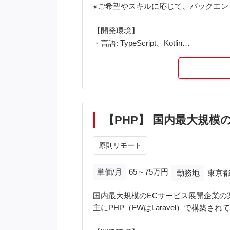
※ご希望やスキルに応じて、バックエ
【開発環境】
・言語: TypeScript、Kotlin
・FW: React/Next.js、Ktor、Exposed・
・バックエンド: GraphQL、PostgreSQ
・インフラ: AWS、Terraform、Docker
・アーキテクチャ: クリーンアーキテ
・開発ツール: Devin、Claude code、Git
・コミュニケーションツール: Slack、Mee
【PHP】 国内最大規
【備考】
原則リモート
・PC貸与なし。ご自身でご用意いただ
単価/月
65～75万円
勤務地
東京都
国内最大規模のECサービス展開企業の
主にPHP（FWはLaravel）で構築