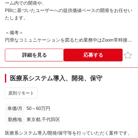
ーム内での開発や、
PBIに基づいたユーザーへの提供価値ベースの開発をお任せい
たします。
＜備考＞
円滑なコミュニケーションを図るため業務中はZoom常時接続
となります（マイクOFF・カメラON・アバター可）
お気
詳細を見る
応募する
医療系システム導入、開発、保守
原則リモート
単価/月
50～60万円
勤務地
東京都,千代田区
医療系システム導入/開発/保守等を行っていただく案件です。