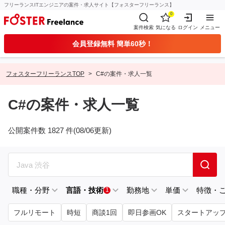
フリーランスITエンジニアの案件・求人サイト【フォスターフリーランス】
0
案件検索
気になる
ログイン
メニュー
会員登録無料 簡単60秒！
フォスターフリーランスTOP
C#の案件・求人一覧
C#の案件・求人一覧
公開案件数 1827 件(08/06更新)
職種・分野
言語・技術
勤務地
単価
特徴・
1
フルリモート
時短
商談1回
即日参画OK
スタートアッ