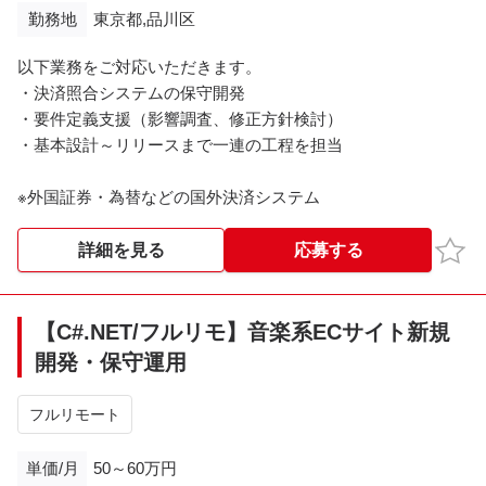
勤務地
東京都,品川区
以下業務をご対応いただきます。
・決済照合システムの保守開発
・要件定義支援（影響調査、修正方針検討）
・基本設計～リリースまで一連の工程を担当
※外国証券・為替などの国外決済システム
お気
詳細を見る
応募する
【C#.NET/フルリモ】音楽系ECサイト新規
開発・保守運用
フルリモート
単価/月
50～60万円