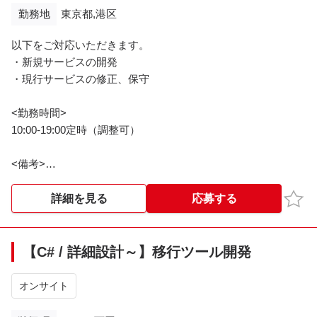
勤務地
東京都,港区
以下をご対応いただきます。
・新規サービスの開発
・現行サービスの修正、保守
<勤務時間>
10:00-19:00定時（調整可）
<備考>
・PC貸与：Windows(関東の方は初日のみ虎ノ門、地方の方は
郵送)
お気
詳細を見る
応募する
【C# / 詳細設計～】移行ツール開発
オンサイト