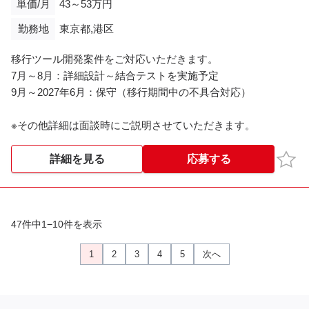
単価/月
43～53万円
勤務地
東京都,港区
移行ツール開発案件をご対応いただきます。
7月～8月：詳細設計～結合テストを実施予定
9月～2027年6月：保守（移行期間中の不具合対応）
※その他詳細は面談時にご説明させていただきます。
お気
詳細を見る
応募する
47件中1−10件を表示
1
2
3
4
5
次へ