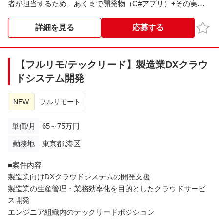
者が担当するため、あくまで開発物（C#アプリ）+その実行
基盤(AWS)が保守範囲となる。
改修要望が多数あり、大きな改修については別のPJとして継
お気
詳細を見る
応募する
続実施予定（この保守とは別のPJ活動）
<Ｂシステム>
【フルリモ/テックリード】製造業DXクラウ
認証方式として、ALBのOIDC認証を使用し、Azure EntraIDを
ドシステム開発
用いたSSO認証を行う
開発物（djangoアプリ）+その実行基盤(AWS)が保守範囲とな
NEW
フルリモート
る
単価/月
65～75万円
勤務地
東京都,港区
■案件内容
製造業向けDXクラウドシステムの開発支援
製造業の生産管理・業務効率化を目的としたクラウドサービ
ス開発
エンジニア組織内のテックリードポジション