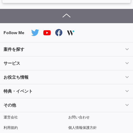
Follow Me
案件を探す
条件を指定して案件を探す
PHP案件特集
サービス
Salesforce案件特集
AWS案件特集
サービス紹介
フォスターフリーランスとは
お役立ち情報
Java案件特集
Python案件特集
ご登録から参画までの流れ
フリーランスの声
ライフ
マネー
特典・イベント
よくあるご質問
契約社員でのご就業をお考えの方へ
キャリア
スキル・テクノロジー
セミナー
ベネフィット
その他
解説動画
メディアパートナー
採用
運営会社
お問い合わせ
利用規約
個人情報保護方針