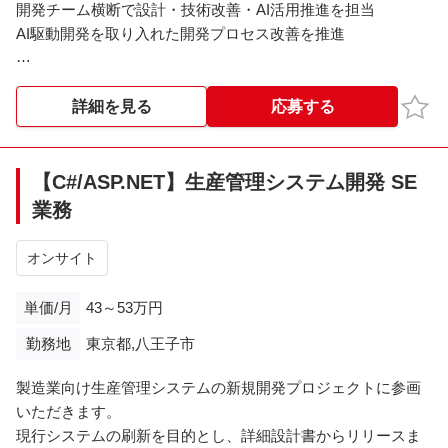
開発チーム横断で設計・技術改善・AI活用推進を担当
AI駆動開発を取り入れた開発プロセス改善を推進
■主な業務内容
詳細設計および開発リード
お気
詳細を見る
応募する
コードレビュー品質・基準の改善
技術的負債の整理、優先順位付け、改善推進
Claude Code / Devin / Gemini等を活用したAI駆動開発推進
【C#/ASP.NET】生産管理システム開発 SE
AI活用ベストプラクティスの整備・ドキュメント化
業務
担当領域の概要設計・アーキテクチャ設計
チームの技術的意思決定支援
オンサイト
■技術環境
単価/月
43～53万円
言語：C#
勤務地
東京都,八王子市
フレームワーク：.NET
開発領域：Webアプリケーション開発
製造業向け生産管理システムの新規開発プロジェクトに参画
AI開発ツール：Claude Code/Devin/Gemini
いただきます。
現行システムの刷新を目的とし、詳細設計書からリリースま
■備考