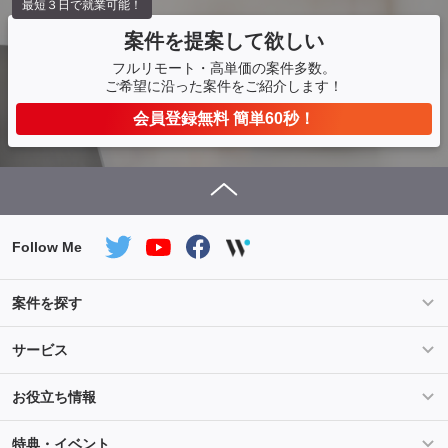
最短３日で就業可能！
案件を提案して欲しい
フルリモート・高単価の案件多数。
ご希望に沿った案件をご紹介します！
会員登録無料 簡単60秒！
Follow Me
案件を探す
条件を指定して案件を探す
PHP案件特集
サービス
Salesforce案件特集
AWS案件特集
サービス紹介
フォスターフリーランスとは
お役立ち情報
Java案件特集
Python案件特集
ご登録から参画までの流れ
フリーランスの声
ライフ
マネー
特典・イベント