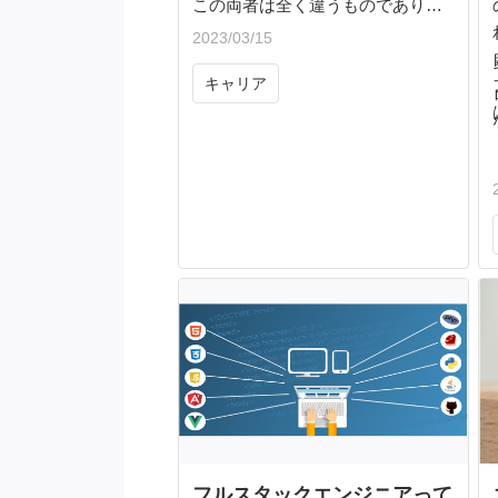
この両者は全く違うものであり、
それぞれの立場も役割も責任も違
2023/03/15
うものです。
キャリア
IT業界では、この両者が一緒にな
ってプロジェクトを進めていきま
すが、自分がどちらの立場なの
か、をはっきりと認識していない
と思わぬトラブルを招く事もあり
ます。そんな事態が起こらぬよ
う、しっかりと両者の違いを覚え
ておきましょう。
フルスタックエンジニアって