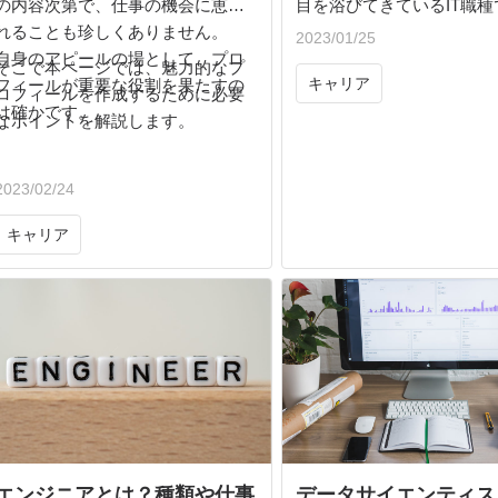
の内容次第で、仕事の機会に恵ま
目を浴びてきているIT職種
れることも珍しくありません。
ですが具体的に何をするの
2023/01/25
自身のアピールの場として、プロ
ージしにくく、まだ決して
そこで本ページでは、魅力的なプ
キャリア
フィールが重要な役割を果たすの
が高いとは言えません。そ
ロフィールを作成するために必要
は確かです。
ロントエンジニアの担当す
なポイントを解説します。
内容、必要なスキル、将来
いて述べてみましょう。
2023/02/24
キャリア
エンジニアとは？種類や仕事
データサイエンティス