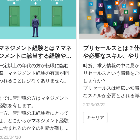
マネジメント経験とは？マネ
プリセールスとは？仕
ジメントに該当する経験や職
や必要なスキル、やり
務経歴書への例文まで解説
将来性まで徹底解説
一定以上の年代の方が転職に臨む
時折、求人情報の中に見か
際、マネジメント経験の有無が問
リセールスという職種をご
われることは少なくありません。
しょうか？
プリセールスは幅広い知識
なスキルが必要とされる職
すでに管理職の方はマネジメント
相当に高度なIT職種です。
2023/03/22
経験を有します。
システムエンジニアの中で
一方、管理職の未経験者にとって
キャリア
セールスになれる人は決し
は、どこからがマネジメント経験
はありません。しかし、プ
に含まれるのか？の判断が難しい
ルスは会社の業績に直接に
のも確かです。
2023/04/10