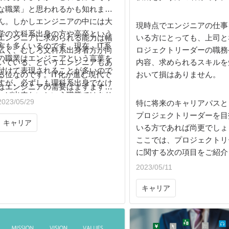
な職業」と思われるかも知れませ
ん。しかしエンジニアの中には大
現時点でエンジニアの仕事
学の文科系出身の方や高卒という
エンジニアに求められる能力は幅
いる方にとっても、上司と
方も多くいるのです。現在、IT系
広く、むしろ文科系出身者方が向
ロジェクトリーダーの職務
の職業はエンジニアという言葉を
いている、というエンジニアもあ
内容、求められるスキルを
付けて表現されることが多いので
る位なのです。IT化が進む現代で
おいて損はありません。
すが、必ずしも理科系出身でなけ
はエンジニアの需要はますます高
れば出来ないという職業ではあり
まっており将来性の高い職業でも
2023/05/29
特に将来のキャリアパスと
ません。
あります。
プロジェクトリーダーを目
キャリア
そこで、ここではエンジニアの種
いる方であれば尚更でしょ
類と仕事内容、求められる能力な
ここでは、プロジェクトリ
どを解説いたします。
に関する次の項目をご紹介
す。
2023/05/11
キャリア