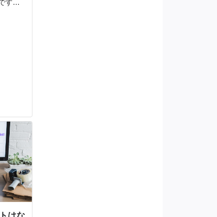
です。
かイメ
認知度
こでフ
る業務
性につ
トはな