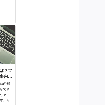
IT職
価値を
て詳し
は？フ
事内容
キル・
b系の知
ができ
リアア
年、注