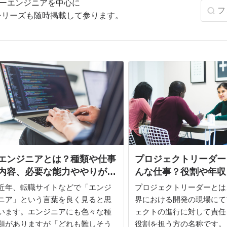
パーエンジニアを中心に
】シリーズも随時掲載して参ります。
エンジニアとは？種類や仕事
プロジェクトリーダー
内容、必要な能力ややりがい
んな仕事？役割や年収
も併せて解説
られるスキルを解説
近年、転職サイトなどで「エンジ
プロジェクトリーダーとは、
ニア」という言葉を良く見ると思
界における開発の現場にて
います。エンジニアにも色々な種
ェクトの進行に対して責任
類がありますが「どれも難しそう
役割を担う方の名称です。