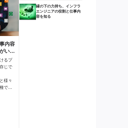
縁の下の力持ち、インフラ
エンジニアの役割と仕事内
容を知る
事内容
がい、
けるプ
存じで
と様々
種で、
もプリ
て多く
リセー
貢献す