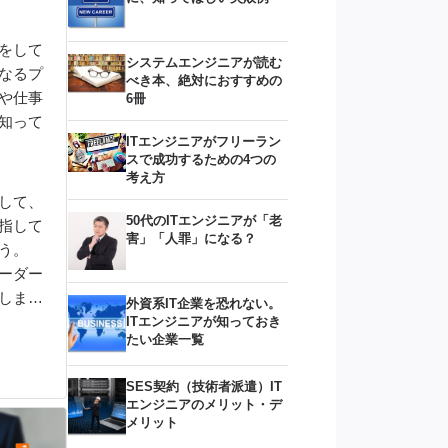
をして
システムエンジニアが読む
なるプ
べき本、絶対におすすめの
や仕事
6冊
知って
ITエンジニアがフリーラン
スで成功するための4つの
考え方
して、
50代のITエンジニアが「老
指して
害」「人罪」になる？
う。
ーダー
しま
外資系IT企業を恐れない。
ITエンジニアが知っておき
たい企業一覧
SES契約（技術者派遣）IT
エンジニアのメリット・デ
メリット