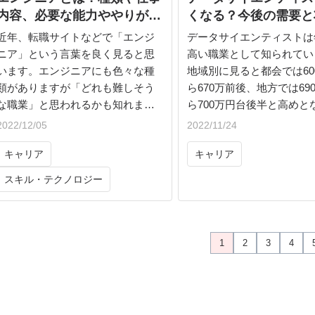
内容、必要な能力ややりがい
くなる？今後の需要と
も併せて解説
について
近年、転職サイトなどで「エンジ
データサイエンティストは
ニア」という言葉を良く見ると思
高い職業として知られてい
います。エンジニアにも色々な種
地域別に見ると都会では60
類がありますが「どれも難しそう
ら670万前後、地方では69
な職業」と思われるかも知れませ
ら700万円台後半と高めと
ん。しかしエンジニアの中には大
があります。またデータサ
2022/12/05
2022/11/24
学の文科系出身の方や高卒という
ティストが対象とするデー
キャリア
キャリア
方も多くいるのです。
色々な種類がありますが、
現在、IT系の職業はエンジニアと
の種類別に収入の差は見ら
スキル・テクノロジー
いう言葉を付けて表現されること
ん。データサイエンティス
が多いのですが、必ずしも理科系
事はデータを分析し、そこ
出身でなければ出来ないという職
益な結果を引き出すことで
業ではありません。エンジニアに
して、その引き出した結果
1
2
3
4
求められる能力は幅広く、むしろ
て、しっかりと明確な説明
文科系出身者方が向いている、と
なければなりません。また
いうエンジニアもある位なので
結果の品質保証の基準とな
す。
を示す必要もあります。そ