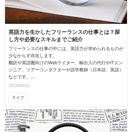
英語力を生かしたフリーランスの仕事とは？探
し方や必要なスキルまでご紹介
フリーランスの仕事の中には、英語力が求められるものが
少なからず存在します。
翻訳や英語圏向けのWebライター、輸出入の代行やITエン
ジニア、ツアーコンダクターや語学教師（日本語、英語）
などです。
ここでは、英語を使うフリーランスの仕事についてご紹介
2023/06/12
します。
ライフ