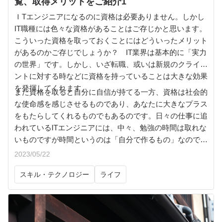
覧、取得メリットをご紹介1
ＩTエンジニアになるのに資格は必要ありません。しかし
IT職種には色々な資格があることはご存じかと思います。
こういった資格を取っておくことにはどういったメリット
があるのかご存じでしょうか？ IT業界は基本的に「実力
の世界」です。しかし、いざ転職、或いは新規のクライア
ントに対する時などに資格を持っていることは大きな効果
を発揮してくれます。
また資格を取ると自分に自信が持てる一方、資格は社会的
な使命感を感じさせるものであり、あなたに大きなプラス
をもたらしてくれるものでもあるのです。日々の仕事に追
われているITエンジニアには、中々、勉強の時間は取れな
いものですが時間というのは「自分で作るもの」なので
す。こういったセルフコントロールを学ぶ機会としても資
2023/05/22
格取得を目指すことは効果があります。そこで、ITエンジ
スキル・テクノロジー
ライフ
ニアが目指すべき資格にはどんなものがあるのかをご紹介
しましょう。