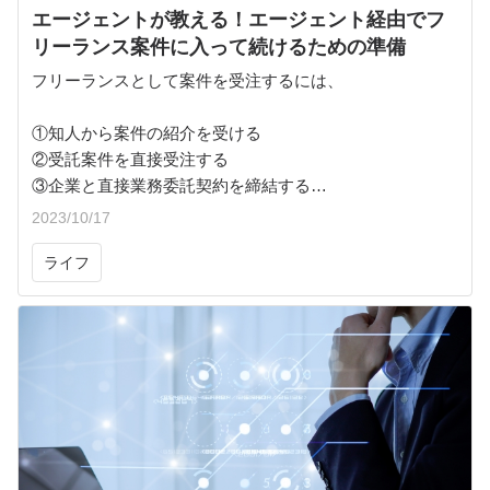
エージェントが教える！エージェント経由でフ
リーランス案件に入って続けるための準備
フリーランスとして案件を受注するには、
①知人から案件の紹介を受ける
②受託案件を直接受注する
③企業と直接業務委託契約を締結する
④エージェントを活用する
2023/10/17
ライフ
という4通りが代表的ですが、今回は④に重点を置いてお
話させていただきます。