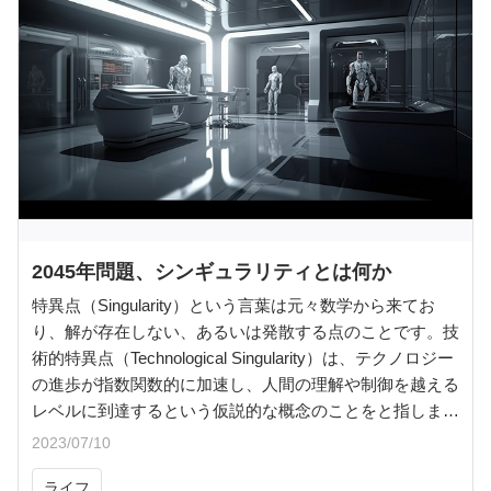
2045年問題、シンギュラリティとは何か
特異点（Singularity）という言葉は元々数学から来てお
り、解が存在しない、あるいは発散する点のことです。技
術的特異点（Technological Singularity）は、テクノロジー
の進歩が指数関数的に加速し、人間の理解や制御を越える
レベルに到達するという仮説的な概念のことをと指しま
す。AI分野での技術的特異点においては、AIの進化が指数
2023/07/10
関数的に加速し、高度な自己学習や問題解決能力を持つと
ライフ
ともに、人間の知性や能力を超える段階に到達すると考え