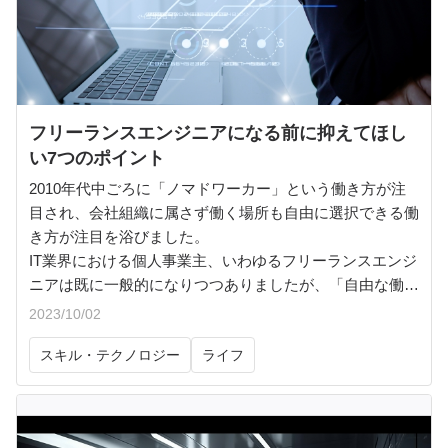
フリーランスエンジニアになる前に抑えてほし
い7つのポイント
2010年代中ごろに「ノマドワーカー」という働き方が注
目され、会社組織に属さず働く場所も自由に選択できる働
き方が注目を浴びました。
IT業界における個人事業主、いわゆるフリーランスエンジ
ニアは既に一般的になりつつありましたが、「自由な働き
方」「やりたい仕事を選べる」といったイメージがポジテ
2023/10/02
ィブな印象を与えフリーランスエンジニアを志向する方が
スキル・テクノロジー
ライフ
急拡大しました。