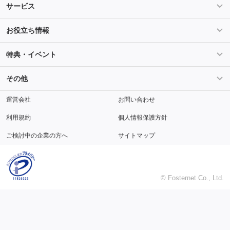
条件を指定して案件を探す
PHP案件特集
サービス
Salesforce案件特集
AWS案件特集
サービス紹介
フォスターフリーランスとは
お役立ち情報
Java案件特集
Python案件特集
ご登録から参画までの流れ
フリーランスの声
ライフ
マネー
特典・イベント
よくあるご質問
契約社員でのご就業をお考えの方へ
キャリア
スキル・テクノロジー
セミナー
ベネフィット
その他
解説動画
メディアパートナー
採用
運営会社
お問い合わせ
利用規約
個人情報保護方針
ご検討中の企業の方へ
サイトマップ
© Fosternet Co., Ltd.