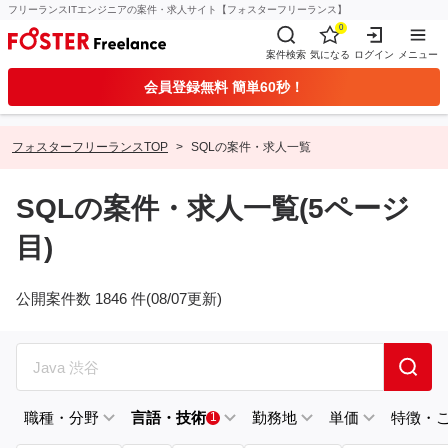
フリーランスITエンジニアの案件・求人サイト【フォスターフリーランス】
0
案件検索
気になる
ログイン
メニュー
会員登録無料 簡単60秒！
フォスターフリーランスTOP
SQLの案件・求人一覧
SQLの案件・求人一覧(5ページ
目)
公開案件数 1846 件(08/07更新)
職種・分野
言語・技術
勤務地
単価
特徴・
1