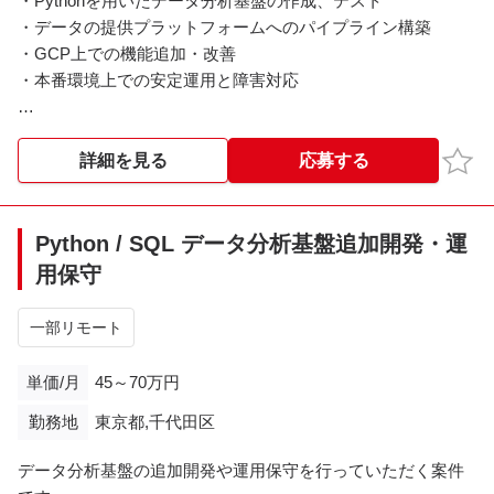
・Pythonを用いたデータ分析基盤の作成、テスト
・データの提供プラットフォームへのパイプライン構築
・GCP上での機能追加・改善
・本番環境上での安定運用と障害対応
＜基本時間＞
10：00～19：00
お気
詳細を見る
応募する
※※こちらの案件は現在募集を終了しております※※​
Python / SQL データ分析基盤追加開発・運
用保守
一部リモート
単価/月
45～70万円
勤務地
東京都,千代田区
データ分析基盤の追加開発や運用保守を行っていただく案件