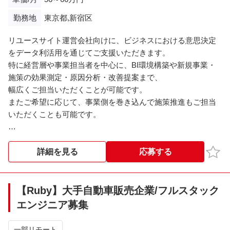
-Data
勤務地
東京都,新宿区
SQL / Python
Apache Spark / Apache Beam
リユースサイト運営会社向けに、ビジネスにおける意思決定
Parquet / Iceberg
をデータ利活用を通じてご支援いただきます。
dbt core
特に経営層や事業担当者を中心に、BI環境構築や新規事業・
-Infra / DevOps
施策の効果測定・原因分析・改善提案まで、
Terraform
幅広くご担当いただくことが可能です。
GitHub
またご希望に応じて、事業側を巻き込んで施策推進もご担当
-AI / Data Access
いただくことも可能です。
MCP Server
Agent / RAG
※※こちらの案件は現在募集を終了しております※※​
お気
詳細を見る
応募する
※※こちらの案件は現在募集を終了しております※※​
【Ruby】大手自動車販売企業/フルスタック
エンジニア募集
一部リモート