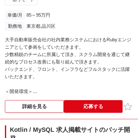
単価/月
85～95万円
勤務地
東京都,品川区
大手自動車販売会社の社内業務システムにおけるRubyエンジ
ニアとして参画をしていただきます。
少数精鋭のチームに所属して頂き、スクラム開発を通じて継
続的なプロセス改善にも取り組んで頂きます。
バックエンド、フロント、インフラなどフルスタックに活躍
いただきます。
＜開発環境＞
・使用言語：Ruby、Python、Dart
・FW：RoR、Flutter
お気
詳細を見る
応募する
・インフラ：AWS、GCP
・開発手法：スクラム（1週間スプリント）
Kotlin / MySQL 求人掲載サイトのバッチ開
＜就業時間＞