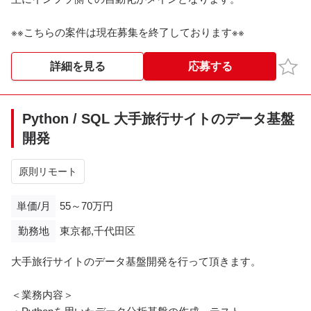
※※こちらの案件は現在募集を終了しております※※​
お気
詳細を見る
応募する
Python / SQL 大手旅行サイトのデータ基盤
開発
原則リモート
単価/月
55～70万円
勤務地
東京都,千代田区
大手旅行サイトのデータ基盤開発を行って頂きます。
＜業務内容＞