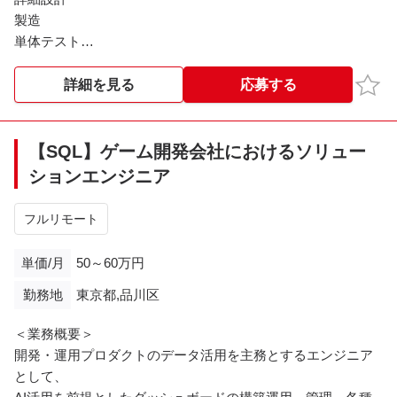
製造
単体テスト
結合テスト
保守対応
お気
詳細を見る
応募する
■ クライアント
人材派遣会社
【SQL】ゲーム開発会社におけるソリュー
ションエンジニア
※※こちらの案件は現在募集を終了しております※※​
フルリモート
単価/月
50～60万円
勤務地
東京都,品川区
＜業務概要＞
開発・運用プロダクトのデータ活用を主務とするエンジニア
として、