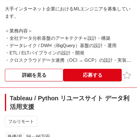
大手インターネット企業におけるMLエンジニアを募集してい
ます。
＜業務内容＞
・全社データ分析基盤のアーキテクチャ設計・構築
・データレイク / DWH（BigQuery）基盤の設計・運用
・ETL / ELTパイプラインの設計・開発
・クロスクラウドデータ連携（OCI → GCP）の設計・実装
・データモデリング（OBT / mart）の設計
・Terraformを用いたIaCによるインフラ管理
お気
詳細を見る
応募する
・データ基盤に関わるネットワーク・セキュリティ設計
（IAM / VPC / データガバナンス）
・AIデータアクセス基盤（MCP / Agent）の構築"
Tableau / Python リユースサイト データ利
活用支援
＜環境＞
-Cloud
フルリモート
Google Cloud（BigQuery / GCS / STS / VPC-SC / IAM）
Oracle Cloud（Exadata / Data Flow）
単価/月
56～66万円