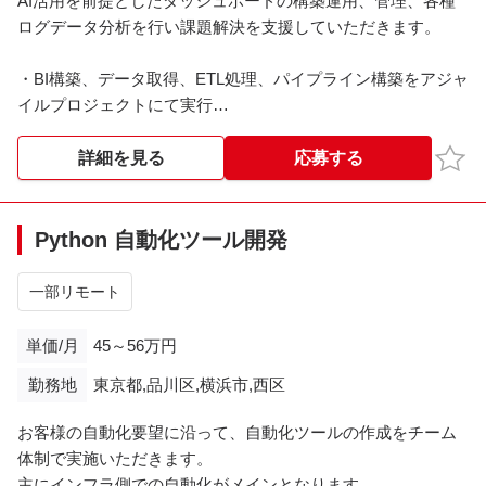
AI活用を前提としたダッシュボードの構築運用、管理、各種
ログデータ分析を行い課題解決を支援していただきます。
・BI構築、データ取得、ETL処理、パイプライン構築をアジャ
イルプロジェクトにて実行
・プロダクトや各部署に対し、AI活用を前提としたダッシュ
ボードやログ分析結果を提供
お気
詳細を見る
応募する
・外部データの取り込みや、新機能・新サービスの業務プロ
セスへの落とし込み
Python 自動化ツール開発
＜勤務時間＞
9:30~18:30
一部リモート
※※こちらの案件は現在募集を終了しております※※​
単価/月
45～56万円
勤務地
東京都,品川区,横浜市,西区
お客様の自動化要望に沿って、自動化ツールの作成をチーム
体制で実施いただきます。
主にインフラ側での自動化がメインとなります。