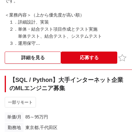
です。
＜業務内容＞（上から優先度が高い順）
１．詳細設計、実装
２．単体・結合テスト項目作成とテスト実施
単体テスト、結合テスト、システムテスト
３．運用保守
４．バッチ処理仕様調整
お気
詳細を見る
応募する
＜作業時間＞
9:30～18:30
【SQL / Python】大手インターネット企業
※※こちらの案件は現在募集を終了しております※※​
のMLエンジニア募集
一部リモート
単価/月
85～95万円
勤務地
東京都,千代田区