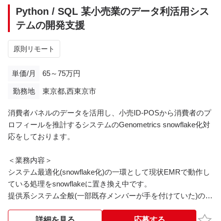
す。
Python / SQL 某小売業のデータ利活用シス
その場合、最長で2025年10月までご協力をお願いする可能性
テムの開発支援
もあります。
原則リモート
＜基本時間＞
10：00～19：00
単価/月
65～75万円
勤務地
東京都,西東京市
＜服装＞
私服
消費者パネルのデータを活用し、小売ID-POSから消費者のプ
ロフィールを推計するシステムのGenometrics snowflake化対
※※こちらの案件は現在募集を終了しております※※​
応をしております。
＜業務内容＞
システム最適化(snowflake化)の一環として現状EMRで動作し
ている処理をsnowflakeに置き換え中です。
提供系システム全般(一部既存メンバーが手を付けていた)の調
査・開発・テスト・検証と社内系を含めた全体テストを担当
していただきます。
お気
詳細を見る
応募する