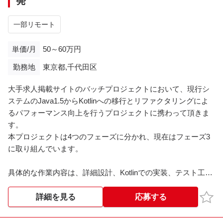
発
9:30~18:30
一部リモート
※※こちらの案件は現在募集を終了しております※※​
単価/月
50～60万円
勤務地
東京都,千代田区
大手求人掲載サイトのバッチプロジェクトにおいて、現行シ
ステムのJava1.5からKotlinへの移行とリファクタリングによ
るパフォーマンス向上を行うプロジェクトに携わって頂きま
す。
本プロジェクトは4つのフェーズに分かれ、現在はフェーズ3
に取り組んでいます。
具体的な作業内容は、詳細設計、Kotlinでの実装、テスト工程
です。
※プロジェクトのリリースは2024年5月予定
お気
詳細を見る
応募する
フェーズ3完了後、フェーズ4へのご参加も検討されていま