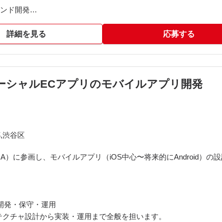
クエンド開発
詳細を見る
応募する
t】ソーシャルECアプリのモバイルアプリ開発
,渋谷区
S
プリント
A）に参画し、モバイルアプリ（iOS中心〜将来的にAndroid）
/Claude Code
。
・開発・保守・運用
アーキテクチャ設計から実装・運用まで全般を担います。