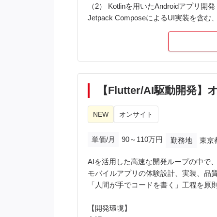
（2） Kotlinを用いたAndroidアプリ開発
Jetpack ComposeによるUI実装を
（3） AIを活用した両OS開発の最適化
Claude等のAIツールを活用し、実
（4） モバイルアーキテクチャの設計
ドメイン分離や開発並列性向上に向け
技術選定・設計判断をオーナーシップ
（5）要件定義からリリース・効果分析
【Flutter/AI駆
PdM・デザイナーと密に連携しながら
NEW
オンサイト
<開発環境>
言語：Swift, Kotlin, Go
単価/月
90～110万円
勤務地
東京
FW：SwiftUI, Jetpack Compose, Android
サーバ構成：Google Cloud (Cloud Run, Cl
AIを活用した高速な開発ループの中で、Flu
開発ツール：Xcode, Android Studio, Bitrise,
モバイルアプリの体験設計、実装、品
その他ツール：gRPC, Protocol Buffers (SwiftPr
「人間が手でコードを書く」工程を原則廃止し
<備考>
【開発環境】
・関東1都3県ご在住の方：週1日以上