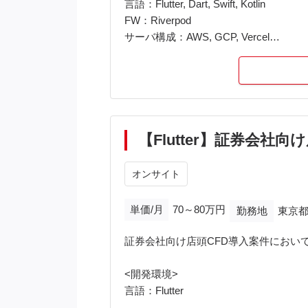
言語：Flutter, Dart, Swift, Kotlin
・その他地方ご在住の方：月1日以上の
FW：Riverpod
サーバ構成：AWS, GCP, Vercel
・稼働日数：週4日〜週5日
その他ツール：Firebase (Crashlytics, Analyti
※掲載金額は1人月換算のものとなりま
【工程】
要件定義、設計、実装、テスト、CI/C
【備考】
【Flutter】証券会社向
PC貸与あり
オンサイト
単価/月
70～80万円
勤務地
東京都
証券会社向け店頭CFD導入案件におい
<開発環境>
言語：Flutter