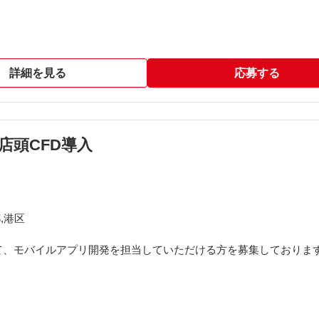
出社必須（出張費等を考慮し、応相談）
cs, Remote Config), Sentry, GitHub, GitHub Actions, Fastlane, 
す。
詳細を見る
応募する
D、リリース運用
け店頭CFD導入
,港区
て、モバイルアプリ開発を担当していただける方を募集しておりま