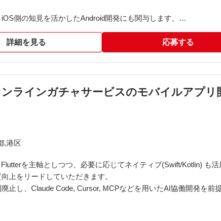
含む、iOS側の知見を活かしたAndroid開発にも関与します。
装計画策定・コード生成・レビューを効率化します。
詳細を見る
応募する
・推進
たアーキテクチャ刷新を主導します。
高く推進します。
までのプロダクト開発全般
動開発】オンラインガチャサービスのモバイルアプリ
、事業数値とKPIに基づいた開発を進めます。
都,港区
 Architecture Components
oud Spanner, Pub/Sub)
tterを主軸としつつ、必要に応じてネイティブ(Swift/Kotlin) も
 GitHub Actions, Cloud Build, Terraform
質向上をリードしていただきます。
otobuf), Crashlytics, Autify, Claude, Cursor, GitHub Copilot, Fi
、Claude Code, Cursor, MCPなどを用いたAI協働開発
の出社必須