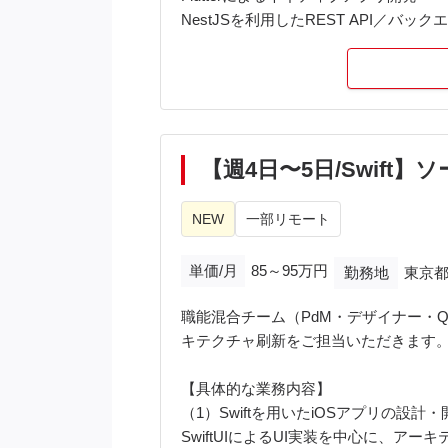
NestJSを利用したREST API／バッ
既存機能改修
不具合修正
パフォーマンス改善
POへの要件確認・仕様整理
実装方針の策定
メンバーへのコードレビュー
【週4日〜5日/Swif
開発品質向上に向けた改善提案
NEW
一部リモート
■開発環境
言語：Dart/TypeScript
単価/月
85～95万円
勤務地
東京都
フレームワーク：/Flutter/Node.js/NestJ
開発手法：スクラム開発/2週間単位ス
職能混合チーム（PdM・デザイナー・Q
AI開発支援ツール：GitHub Copilot/Cursor
キテクチャ刷新をご担当いただきます
■勤務時間
【具体的な業務内容】
フレックスタイム制
（1）Swiftを用いたiOSアプリの設計
コアタイム：10:00～15:00
SwiftUIによるUI実装を中心に、