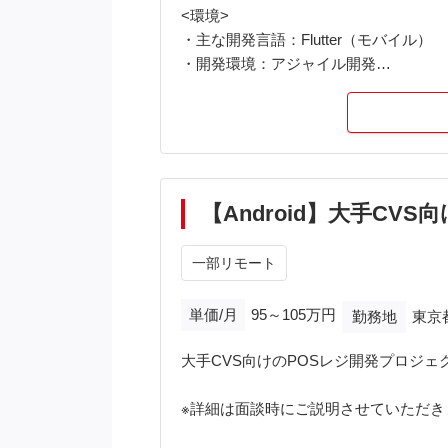
<環境>
・主な開発言語：Flutter（モバイル）
・開発環境：アジャイル開発
・現在開発フェーズにおいて、生成AI
<服装>
オフィスカジュアル
【Android】大手CVS
一部リモート
単価/月
95～105万円
勤務地
東京
大手CVS向けのPOSレジ開発プロジ
※詳細は面談時にご説明させていただき