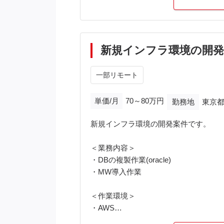
・大量のシステムログ・実行ログの分
・テスト実施結果の集計、およびボト
新規インフラ環境の開発
一部リモート
単価/月
70～80万円
勤務地
東京都
新規インフラ環境の開発案件です。
＜業務内容＞
・DBの複製作業(oracle)
・MW導入作業
＜作業環境＞
・AWS
・オンプレミス：RHEL8割、Windows