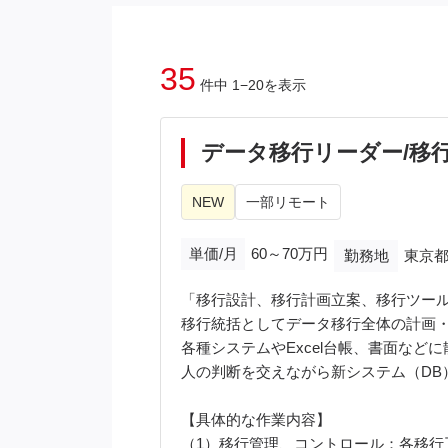
35
件中 1−20を表示
データ移行リーダー/移
NEW
一部リモート
単価/月
60～70万円
勤務地
東京都
「移行設計、移行計画立案、移行ツー
移行統括としてデータ移行全体の計画
各種システムやExcel台帳、書面な
人の判断を交えながら新システム（DB
【具体的な作業内容】
（1）移行管理、コントロール：各移行