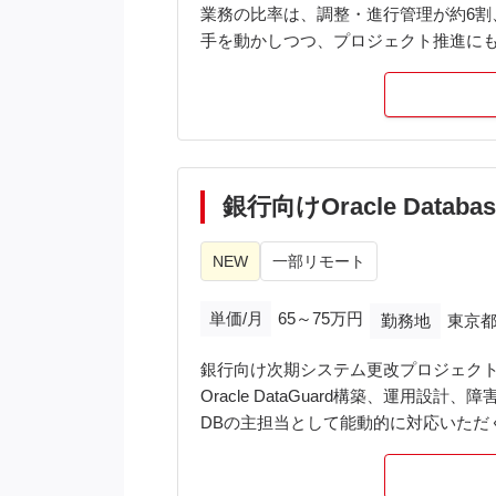
業務の比率は、調整・進行管理が約6割
手を動かしつつ、プロジェクト推進に
<業務内容>
・外部パートナー(ベンダー)と連携し
・データ連携ツール・アーキテクチャ
・要件整理、ベンダーとの仕様調整
・新規データソースの追加、データ連携(E
銀行向けOracle Data
・BigQueryを中心としたデータベー
・既存処理の軽微な改修・改善(SQL・Py
NEW
一部リモート
※外部パートナーとの折衝は、当初は
単価/月
65～75万円
勤務地
東京都
プロジェクトの方向性が固まった後は
銀行向け次期システム更改プロジェクトにて
<開発環境・ツール>
Oracle DataGuard構築、運用設計、
・クラウド:Google Cloud
DBの主担当として能動的に対応いただ
・DWH:BigQuery
・言語:SQL / Python
・データ連携:選定中(候補:ETLツール導入 o