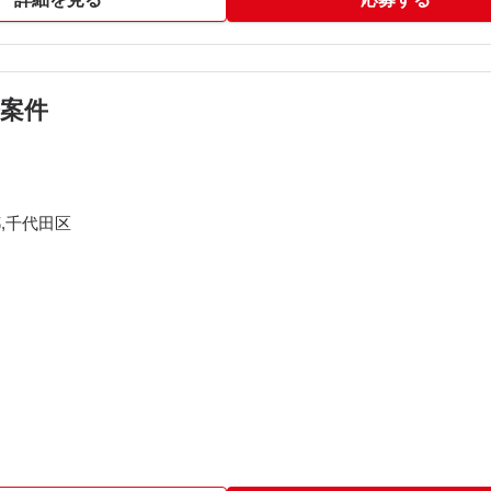
析から、高負荷（重い）処理を特定し、検証対象の絞り込み・原因
ルネック報告書の作成
案件
,千代田区
2割