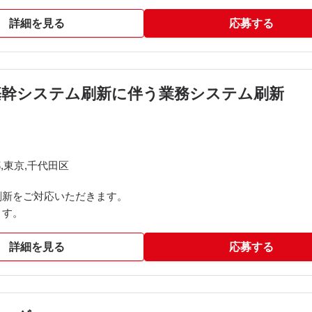
関するヒアリングへの対応
へのデータ連携の設計
詳細を見る
応募する
執筆が完了、今後は詳細設計着手中です。
書作成及び顧客環境への移行まで
基幹システム刷新に伴う業務システム刷新
,東京,千代田区
刷新をご対応いただきます。
ます。
詳細を見る
応募する