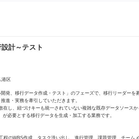
行設計～テスト
,港区
ル開発、移行データ作成・テスト」のフェーズで、移行リーダーを
・推進・実務を牽引していただきます。
どに散在し、紐づけキーも統一されていない複雑な既存データソースか
）が必要とする移行データを生成・加工する業務です。
工程のWBS作成、タスク洗い出し、進行管理、課題管理、チーム