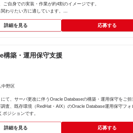
、ご自身での実装・作業が約4割のイメージです。
も関わりたい方に適しています。
詳細を見る
応募する
たデータ基盤構築の推進
選定への参画
、進行管理
TL/ELT)の実装・運用
base構築・運用保守支援
スの運用・保守
thonバッチ等)
クライアント側の室長と伴走する形で進めます。
,中野区
、フェーズに応じて単独で推進いただくことを期待しています。
、サーバ更改に伴うOracle Databaseの構築・運用保守をご
障害調査、既存環境（RedHat・AIX）のOracle Database運用保守
くポジションです。
詳細を見る
応募する
r Python内製)