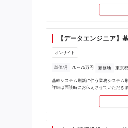
→ログローテーションなど運用機能に
→PostgreSQLによる関連システム
※案件は既に開始しており基本設計の
■作業工程
詳細設計、構築～単体試験、運用手順
【データエンジニア】
■使用OS/MW
オンサイト
AmazonLinux2023（EC2＆ECS）
Aurora PostgreSQL
単価/月
70～75万円
勤務地
東京都
WildFly
HULFT
基幹システム刷新に伴う業務システム
StepFunctions
詳細は面談時にお伝えさせていただき
EventBridge