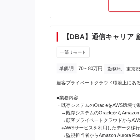
※新しい環境に積極的な現場ですので、クラ
＜服装＞
ビジネスカジュアル
【DBA】通信キャリア
＜就業時間＞
9:00‐18:00
一部リモート
単価/月
70～80万円
勤務地
東京都
顧客プライベートクラウド環境上にある
■業務内容
・既存システムのOracleをAWS環境で新規に
→既存システムのOracleからAmazon 
→顧客プライベートクラウドからAWS
※AWSサービスを利用したデータ移
→監視担当者からAmazon Aurora 