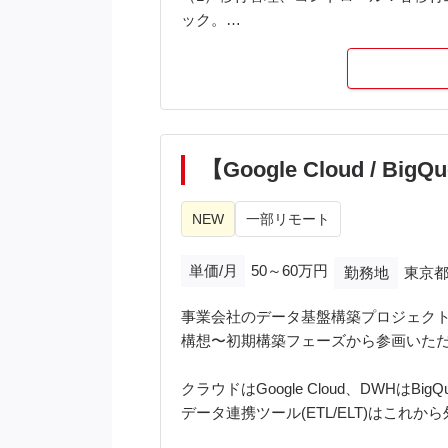
ック。
（2）移行設計、計画：移行要件定義、
（3）データ加工・クレンジング実務
・項目選定：不要・重複項目や過去デ
・商品細分化：販売最小単位の商品単
・名寄せ：各種IDによる置換やマスタ
・クレンジング：誤記や未入力、デー
【Google Cloud /
（4）関係各所との調整：社内のデータ
NEW
一部リモート
【服装】オフィスカジュアル
単価/月
50～60万円
勤務地
東京都
事業会社のデータ基盤構築プロジェク
構想〜初期構築フェーズから参画いた
クラウドはGoogle Cloud、DWHはBi
データ連携ツール(ETL/ELT)はこ