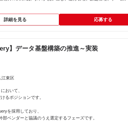
移行設計書および移行計画書の立案・策定。
詳細を見る
応募する
ータ（解約・満了済）の削除
位への細分化
、サービス運用情報とのデータ統合
タ欠損時の補完・修正処理
 BigQuery】データ基盤構築の推進～実装
ソースを保持する各業務部門やシステム管理部門とのデータに関す
,江東区
トにおいて、
だけるポジションです。
gQueryを採用しており、
れから外部ベンダーと協議のうえ選定するフェーズです。