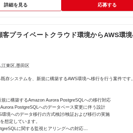
ウド(AWS・Azure)は今後増える想定です。
詳細を見る
応募する
 顧客プライベートクラウド環境からAWS環
,江東区,墨田区
既存システムを、新規に構築するAWS環境へ移行を行う案件です
構築するAmazon Aurora PostgreSQLへの移行対応
Aurora PostgreSQLへのデータベース変更に伴う設計
環境へのデータ移行の方式検討/検証および移行の実施
行を想定しています。
PostgreSQLに関する監視ヒアリングへの対応