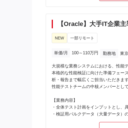
【Oracle】大手IT
NEW
一部リモート
単価/月
100～110万円
勤務地
東京
大規模な業務システムにおける、性能
本格的な性能検証に向けた準備フェー
析・報告まで幅広くご担当いただきま
性能テストチームの中核メンバーとし
【業務内容】
・全体テスト計画をインプットとし、
・検証用バルクデータ（大量データ）
・Oracle DBにおける統計情報のチ
・Linux/Shell環境におけるテスト