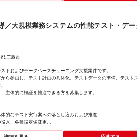
企業主導／大規模業務システムの性能テスト・
都,三鷹市
テストおよびデータベースチューニング支援案件です。
ズから参画し、テスト計画の具体化、テストデータの準備、テスト
す。
て、主体的に検証を推進できる方を募集します。
具体的なテスト実行案への落とし込みおよび推進
の投入、各種設定値変更
ューニング、およびパフォーマンス最適化
自動化・効率化スクリプトの作成
詳細を見る
応募する