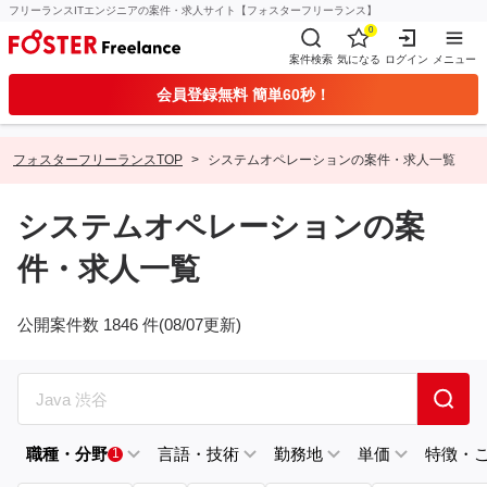
フリーランスITエンジニアの案件・求人サイト【フォスターフリーランス】
0
案件検索
気になる
ログイン
メニュー
会員登録無料 簡単60秒！
フォスターフリーランスTOP
システムオペレーションの案件・求人一覧
システムオペレーションの案
件・求人一覧
公開案件数 1846 件(08/07更新)
職種・分野
言語・技術
勤務地
単価
特徴・
1