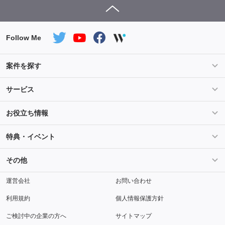
Follow Me
案件を探す
条件を指定して案件を探す
PHP案件特集
サービス
Salesforce案件特集
AWS案件特集
サービス紹介
フォスターフリーランスとは
お役立ち情報
Java案件特集
Python案件特集
ご登録から参画までの流れ
フリーランスの声
ライフ
マネー
特典・イベント
よくあるご質問
契約社員でのご就業をお考えの方へ
キャリア
スキル・テクノロジー
セミナー
ベネフィット
その他
解説動画
メディアパートナー
採用
運営会社
お問い合わせ
利用規約
個人情報保護方針
ご検討中の企業の方へ
サイトマップ