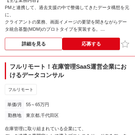
【主な業務内容】
PMと連携して、過去支援の中で整備してきたデータ構想を元
に、
クライアントの業務、画面イメージの要望を聞きながらデー
タ統合基盤(MDM)のプロトタイプを実装する。
※※こちらの案件は現在募集を終了しております※※​
お気
詳細を見る
応募する
フルリモート！在庫管理SaaS運営企業にお
けるデータコンサル
フルリモート
単価/月
55～65万円
勤務地
東京都,千代田区
在庫管理に取り組まれている企業にて、