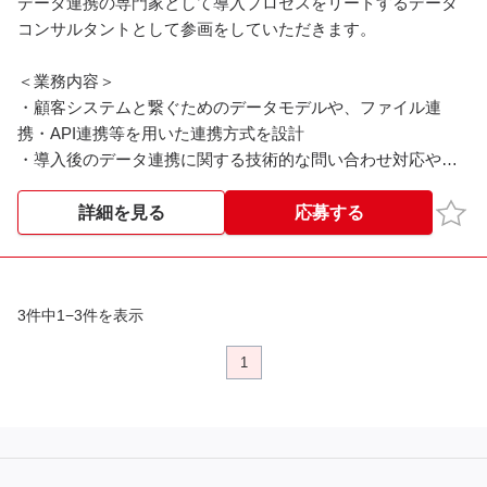
データ連携の専門家として導入プロセスをリードするデータ
コンサルタントとして参画をしていただきます。
＜業務内容＞
・顧客システムと繋ぐためのデータモデルや、ファイル連
携・API連携等を用いた連携方式を設計
・導入後のデータ連携に関する技術的な問い合わせ対応や、
トラブルシューティング"
お気
詳細を見る
応募する
＜就業時間＞
9:00～18:00
※※こちらの案件は現在募集を終了しております※※
3件中1−3件を表示
1