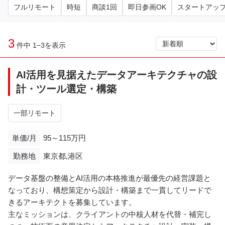
フルリモート
時短
商談1回
即日参画OK
スタートアッ
3
件中 1−3を表示
AI活用を見据えたデータアーキテクチャの設
計・ツール選定・構築
一部リモート
単価/月
95～115万円
勤務地
東京都,港区
データ基盤の整備とAI活用の本格推進が最優先の経営課題と
なっており、構想策定から設計・構築まで一貫してリードで
きるアーキテクトを募集しています。
主なミッションは、クライアントの中核人材を代替・補完し