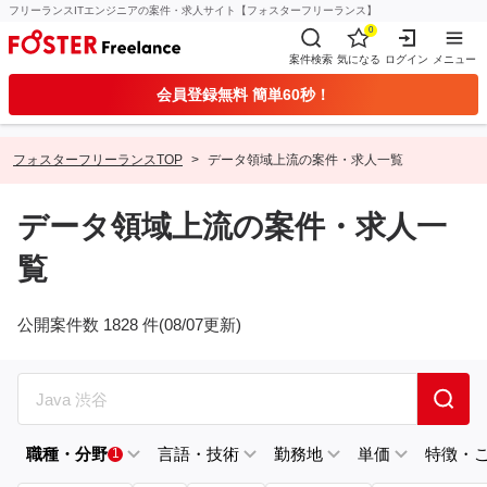
フリーランスITエンジニアの案件・求人サイト【フォスターフリーランス】
0
案件検索
気になる
ログイン
メニュー
会員登録無料 簡単60秒！
フォスターフリーランスTOP
データ領域上流の案件・求人一覧
データ領域上流の案件・求人一
覧
公開案件数 1828 件(08/07更新)
職種・分野
言語・技術
勤務地
単価
特徴・
1