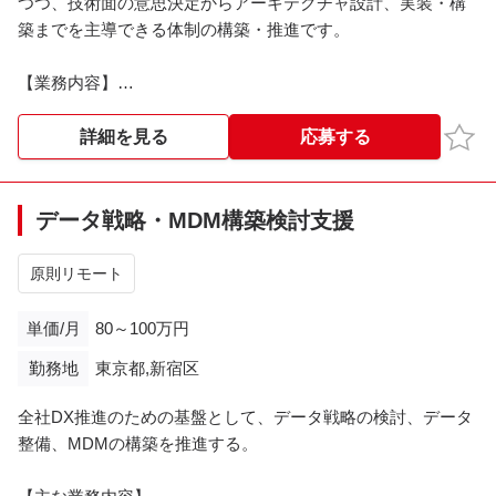
つつ、技術面の意思決定からアーキテクチャ設計、実装・構
築までを主導できる体制の構築・推進です。
【業務内容】
・AI活用を見据えたデータアーキテクチャの設計・ツール選
定・構築
お気
詳細を見る
応募する
・データ基盤・データ連携・データ活用の全体設計（AI/分析
での利用を前提としたアーキテクチャ）
・データガバナンス・品質・セキュリティを踏まえた設計、
データ戦略・MDM構築検討支援
および実装の推進
・既存システム環境を考慮した、グローバルで支社を構える
原則リモート
企業のデータ活用検討の推進
・ IT全般のアーキテクチャと技術意思決定
単価/月
80～100万円
・インフラ・ネットワーク・クラウド・ID基盤・セキュリテ
勤務地
東京都,新宿区
ィを横断したアーキテクチャ設計と技術判断の主導／支援
全社DX推進のための基盤として、データ戦略の検討、データ
整備、MDMの構築を推進する。