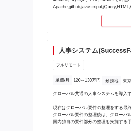
Apache,github,javascriput,jQuery,HT
人事システム(SuccessFa
フルリモート
単価/月
120～130万円
勤務地
東京
グローバル共通の人事システムを導入す
現在はグローバル要件の整理をする最
グローバル要件の整理後は、グローバ
国内独自の要件部分の整理を実施する