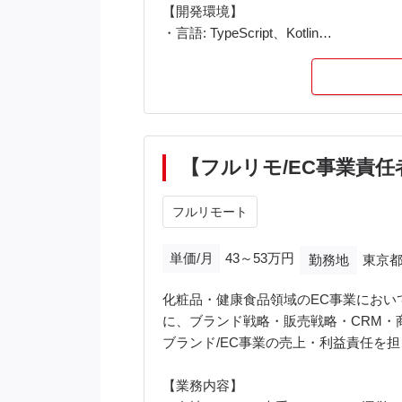
【開発環境】
・言語: TypeScript、Kotlin
・FW: React/Next.js、Ktor、Exposed・
・バックエンド: GraphQL、PostgreSQ
・インフラ: AWS、Terraform、Docker
・アーキテクチャ: クリーンアーキテ
・開発ツール: Devin、Claude code、Git
・コミュニケーションツール: Slack、Mee
【フルリモ/EC事業責
【備考】
フルリモート
・PC貸与なし。ご自身でご用意いただ
単価/月
43～53万円
勤務地
東京都
化粧品・健康食品領域のEC事業にお
に、ブランド戦略・販売戦略・CRM・
ブランド/EC事業の売上・利益責任を
【業務内容】