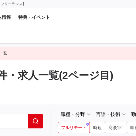
ーフリーランス】
ち情報
特典・イベント
一覧
・求人一覧(2ページ目)
職種・分野
言語・技術
勤
フルリモート
時短
商談1回
即