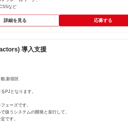
ML,CSSなど
詳細を見る
応募する
ctors) 導入支援
都,新宿区
るPJとなります。
終フェーズです。
ルで扱うシステムの開発と並行して、
予定です。