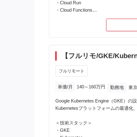
・Cloud Run
・Cloud Functions
・Pub/Sub
・Cloud Storage
・Terraform
・Ansible
・Python
・Go
【フルリモ/GKE/Kub
・Workload Identity Federation
・Security Command Center
フルリモート
・Cloud Audit Logs
・OAuth2.0 / OIDC / SAML
単価/月
140～160万円
勤務地
東京
・VPC Service Controls
Google Kubernetes Engine
Kubernetesプラットフォームの最適
＜技術スタック＞
・GKE