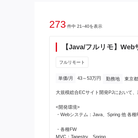
273
件中 21−40を表示
【Java/フルリモ】W
フルリモート
単価/月
43～53万円
勤務地
東京都
大規模総合ECサイト開発PJにおいて
<開発環境>
・Webシステム：Java、Spring 他 各種
・各種FW
MVC：Tapestry Spring