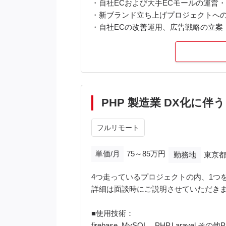
・自社ECおよび大手ECモールの運営
・新ブランド立ち上げプロジェクトへの
・自社ECの改善運用、広告戦略の立案
・CRM/LTV向上施策の企画・実行（
・商品企画、新商品の立案、売上/利益/
・生成AIツールを活用したマーケティ
・社内関係者（SNS担当・デザイナー
【使用ツール等】
PHP 製造業 DX化に
EC/モール：自社EC（ショッピングカ
マーケ/分析：アクセス解析ツール、モ
フルリモート
CRM/MA：メール配信・メッセージ配
生成AI：各種生成AIツール（企画・制
単価/月
75～85万円
勤務地
東京都
コラボレーション：社内SNS担当・デ
4つ走っているプロジェクトの内、1つ
詳細は面談時にご説明させていただき
■使用技術：
firebase, MySQL、PHP,Laravel