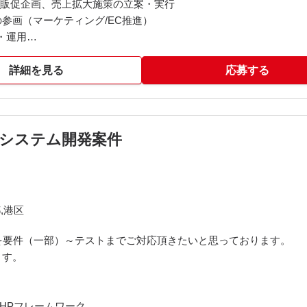
・販促企画、売上拡大施策の立案・実行
参画（マーケティング/EC推進）
・運用
顧客インタビュー、データ分析を含む）
KPIのモニタリング
詳細を見る
応募する
ング高度化・生産性向上
・システム担当 等）との連携
伴うシステム開発案件
ート/MAツール）、国内外主要ECモール
ール内広告、運用型広告プラットフォーム、BI/スプレッドシート
信・MAツール
作・分析の効率化に活用）
,港区
ザイナー・システム担当との連携
を要件（一部）～テストまでご対応頂きたいと思っております。
ます。
,その他PHPフレームワーク、