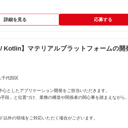
詳細を見る
応募する
dows）
制約により、IPv4（PPPoE接続）の利用が前提となります。
ript / Kotlin】マテリアルプラットフォーム
,千代田区
を中心としたアプリケーション開発をご担当いただきます。
の手段」と位置づけ、業務の構造や関係者の関心事を踏まえながら
ンド以外の領域をご対応いただく場合がございます。