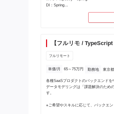
DI：Spring
O/Rマッパー：JPA
<備考>
・PCはご用意お願いいたします（要Win
・VPN（L2TP/IPsec）接続環境の
【フルリモ / TypeSc
フルリモート
単価/月
65～75万円
勤務地
東京都
各種SaaSプロダクトのバックエンド
データモデリングは「課題解決のため
す。
※ご希望やスキルに応じて、バックエ