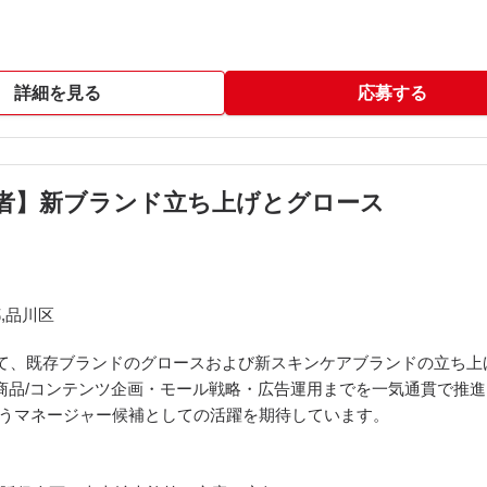
L
詳細を見る
応募する
クチャ、モジュラーモノリス
Hub、Notion、Figma
t、Zoom、Linear
任者】新ブランド立ち上げとグロース
きます。
,品川区
いて、既存ブランドのグロースおよび新スキンケアブランドの立ち上
商品/コンテンツ企画・モール戦略・広告運用までを一気通貫で推
担うマネージャー候補としての活躍を期待しています。