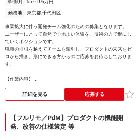
単価/月
95～105万円
【勤務時間】
勤務地
東京都,千代田区
10:00～19:00
事業拡大に伴う開発チーム強化のための募集となります。
【備考】
ユーザーにとって自然で心地よい体験を、技術の力で形にし
・自己PC（OS指定無）にてご対応いただきます。
ていくポジションです。
職種の垣根を越えてチームを牽引し、プロダクトの未来をゼ
ロから描き、形にできる方からのご応募をお待ちしておりま
す。
【作業内容】
・プロダクトマネージャーとして、請求書管理をはじめとす
るバックオフィス業務効率化サービスの開発・改善を担当
お気
詳細を見る
応募する
・プロダクトの課題設定、施策立案、仕様設計、開発ディレ
クション、リリース後の改善を一貫して担当
・ユーザーインタビューや定量データをもとに仮説を立て、
【フルリモ／PdM】プロダクトの機能開
チームと議論しながら優先度を判断し、プロダクトとして形
発、改善の仕様策定 等
にする
・エンジニア・デザイナー、CS・Biz・マーケティングなど