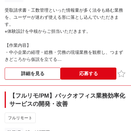
受取請求書・工数管理といった情報量が多く法令も絡む業務
を、ユーザーが迷わず使える形に落とし込んでいただきま
す。
※体験設計を中核からご担当いただきます。
【作業内容】
・中小企業の経理・総務・労務の現場業務を観察し、つまず
きどころから仮説を立てる
・AI ツール（Claude Code / v0 / Lovable / Cursor 等）を使っ
て動くものを素早く作り、お客様に当てて検証する
お気
詳細を見る
応募する
・表組・申請承認の流れ・帳票確認など、情報量の多い業務
画面の設計
・電帳法・インボイス・承認フローといった制約を、UI で気
【フルリモ/PM】バックオフィス業務効率化
持ちよく解く設計
サービスの開発・改善
・エンジニアと協働した実装連携、デザインシステムの育成
・顧客フィードバックを起点とした Activation / Retention 改善
フルリモート
サイクルの主導