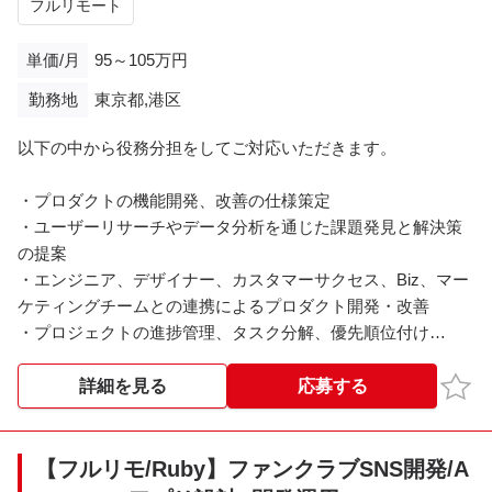
フルリモート
複数の職種と連携し、チームが最大限の成果を出せるよう推
進
単価/月
95～105万円
勤務地
東京都,港区
以下の中から役務分担をしてご対応いただきます。
・プロダクトの機能開発、改善の仕様策定
・ユーザーリサーチやデータ分析を通じた課題発見と解決策
の提案
・エンジニア、デザイナー、カスタマーサクセス、Biz、マー
ケティングチームとの連携によるプロダクト開発・改善
・プロジェクトの進捗管理、タスク分解、優先順位付け
（GitHub Project/Issueを利用）
・開発チームが最大限の成果を発揮できる環境の構築、マネ
お気
詳細を見る
応募する
ジメント、プロダクト成長に係る要素のキャッチアップ
【備考】
【フルリモ/Ruby】ファンクラブSNS開発/A
・アダルトコンテンツに抵抗が無い方