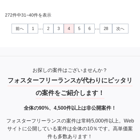
フレームワーク: Ruby on Rails
データベース: PostgreSQL / Redis / BigQuery
インフラ基盤: AWS / GCP / Cloudflare
272件中31−40件を表示
コンテナ技術: Docker / Amazon ECS
…
…
前へ
1
2
3
4
5
6
28
次へ
構成管理: Terraform
CI/CD: GitHub Actions / AWS CodeBuild
監視: Amazon CloudWatch / BugSnag / New Relic
■フロントエンド
・言語：Typescript
お探しの案件はございませんか？
・フレームワーク： React(Next)
フォスターフリーランスが代わりにピッタリ
・UIライブラリ: MUI / Tailwind CSS
・インフラ基盤: Vercel
の案件をご紹介します！
・クラウド：AWS
・監視: BugSnag
全体の90%、4,500件以上は非公開案件！
【備考】
フォスターフリーランスの案件は常時5,000件以上。Web
・アダルトコンテンツに抵抗が無い方
サイトに公開している案件は全体の10％です。高単価案
・貸与PCはなく、自己PCでご対応いただきます（PCに指定
件も多数あります！