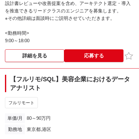
設計書レビューや改善提案を含め、アーキテクト選定・導入
・既存機能および新規機能のコーディングとテスト
を推進できるリードクラスのエンジニアを募集します。
・所属チーム担当領域における他部署との連携
※その他詳細は面談時にご説明させていただきます。
・障害発生時の監視と原因調査
<勤務時間>
<勤務時間>
9:00～18:00
フレックス
お気
詳細を見る
応募する
【フルリモ/SQL】美容企業におけるデータ
アナリスト
フルリモート
単価/月
80～90万円
勤務地
東京都,港区