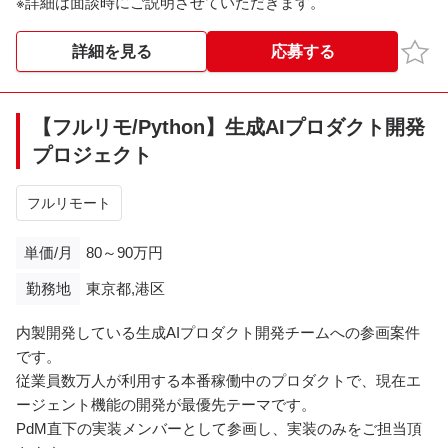
※詳細は面談時にご説明させていただきます。
お気
詳細を見る
応募する
【フルリモ/Python】生成AIプロダクト開発
プロジェクト
フルリモート
単価/月
80～90万円
勤務地
東京都,港区
内製開発している生成AIプロダクト開発チームへの参画案件
です。
従業員数万人が利用する本番稼働中のプロダクトで、現在エ
ージェント機能の開発が最優先テーマです。
PdM直下の実装メンバーとして参画し、実装のみをご担当頂