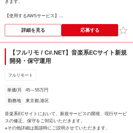
きます。
【使用するAWSサービス】
AWS Agent Core, Amazon Bedrock（Claude等）, Amazon
Cognito
お気
詳細を見る
応募する
【開発環境】
・言語: Python（FastAPI等）
【フルリモ / C#.NET】音楽系ECサイト新規
・バージョン管理: GitHub
開発・保守運用
・IaC: Terraform等
・フレームワーク: LangGraph / LangChain等
フルリモート
・認証: Azure EntraID または Amazon Cognito
単価/月
45～55万円
【業務内容】
勤務地
東京都,港区
・生成AIプロダクトのバックエンド・API開発
・エージェント機能の開発（最優先テーマ）
音楽系ECサイトにおいて、新規サービスの開発、現行サービ
・スプリントベースのアジャイル開発への参画
スの修正、保守をご対応いただきます。
・チャットでの随時コミュニケーションを伴うチーム開発
※その他詳細は面談時にご説明させていただきます。