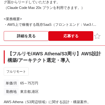
グ面からリードしていただきます。
（Claude Code Max 20x プランを利用できます。）
<業務概要>
・AWS上で稼働する既存SaaS（フロントエンド：Vue3 /
TypeScript、サーバサイド：Kotlin）の設計・実装・改善、お
よびインシデント発生時の調査・対応
お気
詳細を見る
応募する
・AIエージェントを前提とした開発フローの実践・改善と、
チームへの浸透
【フルリモ/AWS Athena/S3周り】AWS設計
ｰ開発チームと協働し、週次で成果物を確認しながら要件の
構築/アーキテクト選定・導入
明確化～設計・実装・テストを進める
フルリモート
※フロントエンドの設計・実装を牽引しつつ、AIを活用してバ
ックエンドまで横断的にカバーいただける方を想定していま
単価/月
65～75万円
す。
勤務地
東京都,港区
<作業内容>
AWS Athena（S3周辺領域）に関する設計・構築案件。
・サービス仕様の設計および検討