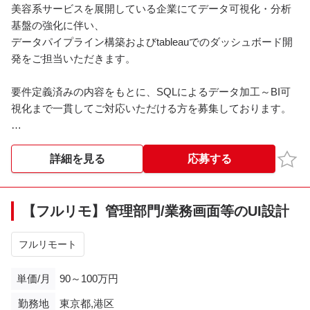
美容系サービスを展開している企業にてデータ可視化・分析
基盤の強化に伴い、
データパイプライン構築およびtableauでのダッシュボード開
発をご担当いただきます。
要件定義済みの内容をもとに、SQLによるデータ加工～BI可
視化まで一貫してご対応いただける方を募集しております。
＜業務内容＞
・BigQueryを用いたデータ抽出・加工（SQL開発）
お気
詳細を見る
応募する
・ETL／ELTパイプラインの設計・構築
・Tableauダッシュボードの設計・開発
・施策モニタリング用データ基盤の構築
【フルリモ】管理部門/業務画面等のUI設計
・既存データ基盤の改善・パフォーマンス最適化
・AIツールを活用したSQL開発・品質向上
フルリモート
単価/月
90～100万円
勤務地
東京都,港区