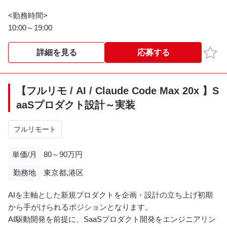
【作業工程】
<勤務時間>
設計、実装、テスト（スプリントベースのアジャイル開発）
10:00～19:00
お気
詳細を見る
応募する
【フルリモ / AI / Claude Code Max 20x 】S
aaSプロダクト設計～実装
フルリモート
単価/月
80～90万円
勤務地
東京都,港区
AIを主軸とした新規プロダクトを企画・設計の立ち上げ初期
から手がけられるポジションとなります。
AI駆動開発を前提に、SaaSプロダクト開発をエンジニアリン