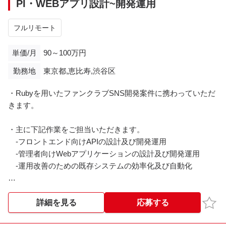
PI・WEBアプリ設計~開発運用
・自己PC（OS指定無）の対応が可能な方
フルリモート
単価/月
90～100万円
勤務地
東京都,恵比寿,渋谷区
・Rubyを用いたファンクラブSNS開発案件に携わっていただ
きます。
・主に下記作業をご担当いただきます。
-フロントエンド向けAPIの設計及び開発運用
-管理者向けWebアプリケーションの設計及び開発運用
-運用改善のための既存システムの効率化及び自動化
【開発環境】
■バックエンド
お気
詳細を見る
応募する
開発言語: Ruby / Python / Bash