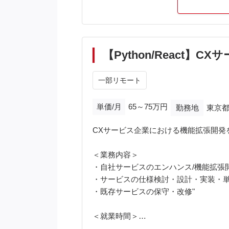
＜主な開発環境＞
サーバーサイド：Python (Django)、Perl 
フロントエンド：JavaScript (jQuery) 
環境：Docker、Linux、CentOS、Ubunt
【Python/React
データベース：MySQL、Memcached、Redi
バージョン管理：Git
一部リモート
プロジェクト管理：JIRA、Gitlab
情報共有：Confluence、Redmine、Slac
単価/月
65～75万円
勤務地
東京都
＜基本時間＞
CXサービス企業における機能拡張開発
フレックス制
＜業務内容＞
※※こちらの案件は現在募集を終了してお
・自社サービスのエンハンス/機能拡張
・サービスの仕様検討・設計・実装・
・既存サービスの保守・改修"
＜就業時間＞
フレックス制あり ※コアタイム：11:00～