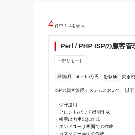
4
件中 1−4を表示
Perl / PHP ISP
一部リモート
単価/月
55～65万円
勤務地
東京都
ISPの顧客管理システムにおいて、以
・保守運用
・フロント/バッチ機能作成
・帳票出力用SQL作成
・エンドユーザ画面での作成
・カスタマー画面の作成