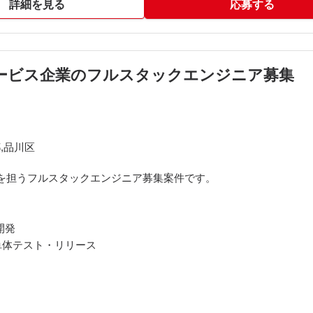
詳細を見る
応募する
(Sledge)、PHP
、HTML5/CSS3、Sass
u、Apache、Nginx
】CXサービス企業のフルスタックエンジニア募集
s、Google BigQuery
k
,品川区
を担うフルスタックエンジニア募集案件です。
ります※※​
開発
単体テスト・リリース
15:00