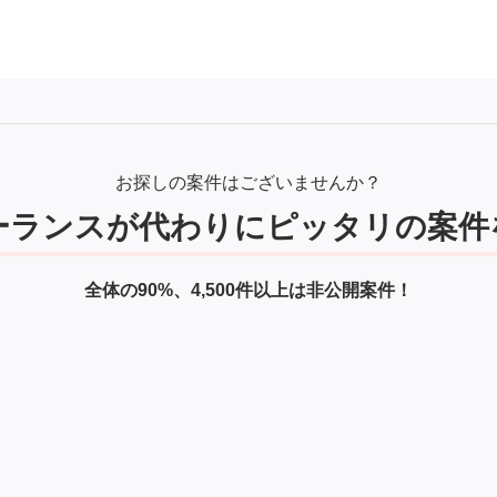
お探しの案件はございませんか？
ーランスが代わりにピッタリの案件
全体の90%、4,500件以上は非公開案件！
時5,000件以上。Webサイトに公開している案件は全体の10
可能！
案件を提案して欲しい
リモート・高単価の案件多数。
ご希望に沿った案件をご紹介し