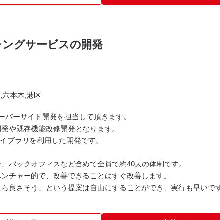
社マッチングサービスの開発
,六本木,港区
サーバーサイド開発を担当して頂きます。
開発や既存機能改修開発となります。
ク・ライブラリを利用した開発です。
、バックオフィスなど含めて全員で約40人の体制です。
ベンチャー的で、改善できることはすぐ改善します。
たら良さそう」という提案は自由にすることができ、実行も早いで
応(KPI、要望、感想など)も早いため、 ユーザーにとても近い立