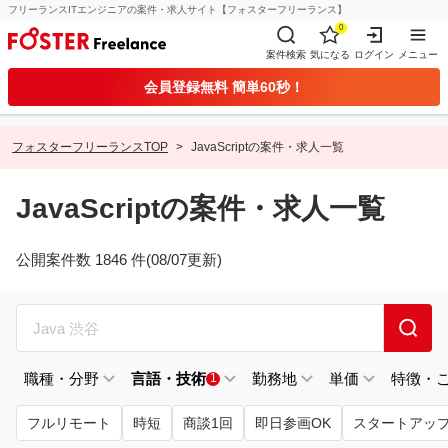
フリーランスITエンジニアの案件・求人サイト【フォスターフリーランス】
0
案件検索
気になる
ログイン
メニュー
会員登録無料 簡単60秒！
フォスターフリーランスTOP
JavaScriptの案件・求人一覧
JavaScriptの案件・求人一覧
公開案件数 1846 件(08/07更新)
職種・分野
言語・技術
勤務地
単価
特徴・
1
フルリモート
時短
商談1回
即日参画OK
スタートアッ