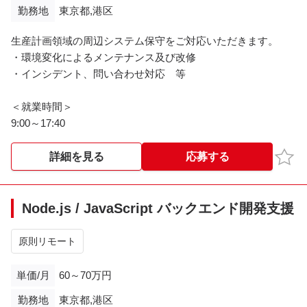
勤務地
東京都,港区
生産計画領域の周辺システム保守をご対応いただきます。
・環境変化によるメンテナンス及び改修
・インシデント、問い合わせ対応 等
＜就業時間＞
9:00～17:40
お気
詳細を見る
応募する
Node.js / JavaScript バックエンド開発支援
原則リモート
単価/月
60～70万円
勤務地
東京都,港区