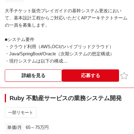
大手チケット販売プレイガイドの基幹システム更改におい
て、基本設計工程からご対応いただくAPアーキテクトチーム
の一員を募集します。
■システム要件
・クラウド利用（AWS,OCIのハイブリッドクラウド）
・Java/SpringBoot/Oracle（次期システムの想定構成）
・現行システムは以下の構成
‐Java(Seaser2) ※フレームワークを刷新予定
‐VB.NETのWindowsアプリ ※JavaのWebシステムに刷新予
お気
詳細を見る
応募する
定
■担当範囲
Ruby 不動産サービスの業務システム開発
・基本設計工程
- システム刷新テーマを踏まえ最適なAPアーキテクチャ・
一部リモート
開発標準（RVチェックシート、コーディング規約、サンプル
コード等）の策定
単価/月
65～75万円
- 一部サブシステムの業務フロー刷新に伴う再開発