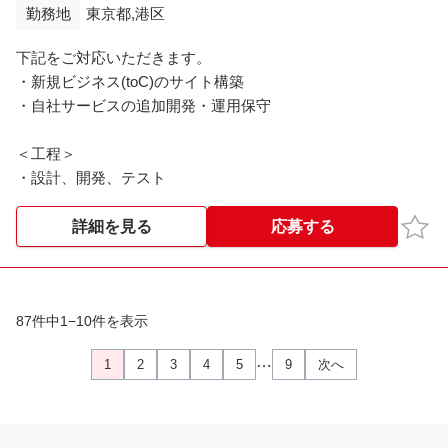
勤務地
東京都,港区
- 左記以外のサブシステムのマイグレーション(Javaアプリ
のフレームワーク最新化／VB.NET製WindowsアプリのJava化
下記をご対応いただきます。
＆WEB化)
・新規ビジネス(toC)のサイト構築
- デザイン会社から頂くhtml/cssをSpringBoot,タイムリーフ
・自社サービスの追加開発・運用保守
に落とし込む作業手順の整理
- JavaScriptで実装するリッチなフロントエンド動作の実現
＜工程＞
方式検証
・設計、開発、テスト
・詳細設計以降
お気
詳細を見る
応募する
- 上記成果物の開発メンバ周知、成果物レビュー
- 共通処理やサンプルソースの開発
87件中1−10件を表示
…
1
2
3
4
5
9
次へ