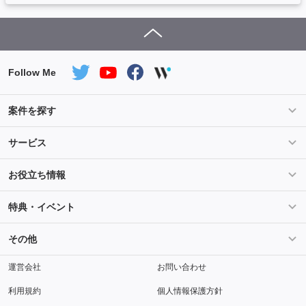
Follow Me
案件を探す
条件を指定して案件を探す
PHP案件特集
サービス
Salesforce案件特集
AWS案件特集
サービス紹介
フォスターフリーランスとは
お役立ち情報
Java案件特集
Python案件特集
ご登録から参画までの流れ
フリーランスの声
ライフ
マネー
特典・イベント
よくあるご質問
契約社員でのご就業をお考えの方へ
キャリア
スキル・テクノロジー
セミナー
ベネフィット
その他
解説動画
メディアパートナー
採用
運営会社
お問い合わせ
利用規約
個人情報保護方針