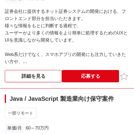
・プロジェクト管理：GitHub, Redmine
証券会社に提供するネット証券システムの開発における、フ
・コミュニケーションツール：Slack, Meet, Zoom
ロントエンド部分を担当いただきます。
・ドキュメント管理：Confluence
様々な情報をもとに判断する過程で、
ユーザーがより多くの情報をより簡単に処理するためのUXと
UIを意識しながら開発しています。
Web系だけでなく、スマホアプリの開発にも注力していきた
い方や、
決まった枠の中ではなく、幅広い業務範囲にやりがいを感じ
ながら、自分で考えて行動してきたい方におすすめの案件で
お気
詳細を見る
応募する
す。
Java / JavaScript 製造業向け保守案件
一部リモート
単価/月
60～70万円