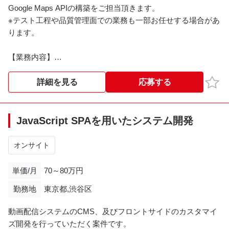
Google Maps APIの構築をご担当頂きます。
※テスト工程や品質管理面での業務も一部お任せする場合があ
ります。
【業務内容】
・バックエンド／インフラメインの開発業務（一部フロント
エンドも含む）
お気
詳細を見る
応募する
・顧客データとの連携
・Google Maps APIの構築
・テスト工程および品質管理業務
JavaScript SPAを用いたシステム開発
・AIを活用したプロジェクト推進への協力（社員エンジニア
の試みへの協力）
オンサイト
【作業工程】
単価/月
70～80万円
・要件定義（議論の経緯・背景把握として関与）
勤務地
東京都,渋谷区
・設計
・開発（構築）
動画配信システムのCMS、及びフロントサイドのカスタマイ
・テスト
ズ開発を行っていただく案件です。
・品質管理