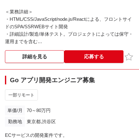
＜業務詳細＞
【使用するAWSサービス】
・HTML/CSS/JavaScript/node.js/Reactによる、フロントサイ
・EC2
ドのSPA/SSRWEBサイト開発
・Aurora PostgreSQL（＋PostGIS）
・詳細設計/製造/単体テスト。プロジェクトによっては保守・
運用までを含む
【開発環境】
・スキルとプロジェクトによって基本設計、技術担当として
・言語：Python、JavaScript
顧客MTG同席の可能性あり
お気
詳細を見る
応募する
・フレームワーク：Django、jQuery
・DB：Aurora PostgreSQL（＋PostGIS）
＜開発環境/使用技術等＞
・インフラ：EC2
・JavaScript、React、Node.js、Express/一部AWS
Go アプリ開発エンジニア募集
・API：Google Maps API
・Ajax、REST、サーバレスアーキテクチャ等
・PC MacBook Pro
一部リモート
単価/月
70～80万円
勤務地
東京都,渋谷区
ECサービスの開発案件です。