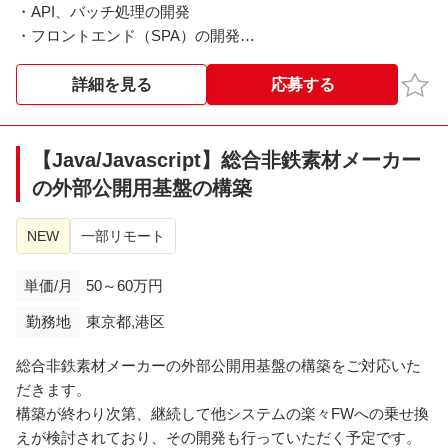
・API、バッチ処理の開発
・フロントエンド（SPA）の開発
・BFFの開発
お気
詳細を見る
応募する
<勤務時間>
10:00～19:00
【Java/Javascript】総合非鉄素材メーカー
の外部公開用基盤の構築
NEW
一部リモート
単価/月
50～60万円
勤務地
東京都,港区
総合非鉄素材メーカーの外部公開用基盤の構築をご対応いた
だきます。
構築が終わり次第、継続して他システムの楽々FWへの乗せ換
えが検討されており、その開発も行っていただく予定です。