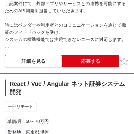
上記案件にて、外部アプリやサービスとの連携を可能にする
ためのAPI開発を担当していただきます。
時にはベンダーや利用者とのコミュニケーションを通じて機
能のフィードバックを受け、
システムの標準機能では実現できないニーズに対応します。
チームは、API提供によりシステムの標準機能では不可能な機
能を実現し、
お気
詳細を見る
応募する
ユーザーにより価値あるソリューションを提供することを目
指して取り組んでいます。
これにより、ベンダーと利用者が期待する機能をシステムに
React / Vue / Angular ネット証券システム
組み込み、より良いベネフィットを提供します。
開発
チーム全体が協力し、ユーザー体験を向上させるための革新
的なソリューション開発に注力しています。
一部リモート
＜開発環境＞
単価/月
50～70万円
・主な技術：Go Lang, GraphQL, gRPC, Vue, AWS
勤務地
東京都,港区
・開発ツール：GitHub, IDE自由, Docker