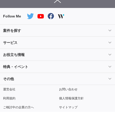
Follow Me
案件を探す
条件を指定して案件を探す
PHP案件特集
サービス
Salesforce案件特集
AWS案件特集
サービス紹介
フォスターフリーランスとは
お役立ち情報
Java案件特集
Python案件特集
ご登録から参画までの流れ
フリーランスの声
ライフ
マネー
特典・イベント
よくあるご質問
契約社員でのご就業をお考えの方へ
キャリア
スキル・テクノロジー
セミナー
ベネフィット
その他
解説動画
メディアパートナー
採用
運営会社
お問い合わせ
利用規約
個人情報保護方針
ご検討中の企業の方へ
サイトマップ