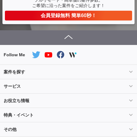
フルリモート・高単価の案件多数。
ご希望に沿った案件をご紹介します！
会員登録無料 簡単60秒！
Follow Me
案件を探す
条件を指定して案件を探す
PHP案件特集
サービス
Salesforce案件特集
AWS案件特集
サービス紹介
フォスターフリーランスとは
お役立ち情報
Java案件特集
Python案件特集
ご登録から参画までの流れ
フリーランスの声
ライフ
マネー
特典・イベント
よくあるご質問
契約社員でのご就業をお考えの方へ
キャリア
スキル・テクノロジー
セミナー
ベネフィット
その他
解説動画