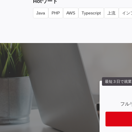
Hotワード
Java
PHP
AWS
Typescript
上流
インフ
最短３日で就業
フル