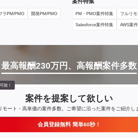
案件特集
ラPM/PMO
開発PM/PMO
PM・PMO案件特集
フルリモ
Salesforce案件特集
AWS案
最高報酬230万円、高報酬案件多数
可能！
案件を提案して欲しい
リモート・高単価の案件多数。
ご希望に沿った案件をご紹介し
会員登録無料 簡単60秒！