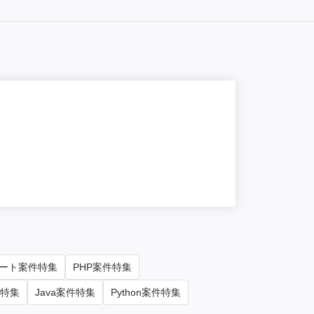
NEW
オン
【PMO】大
単価/月
95
勤務地
東京
ート案件特集
PHP案件特集
件特集
Java案件特集
Python案件特集