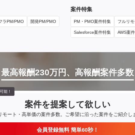
案件特集
ラPM/PMO
開発PM/PMO
PM・PMO案件特集
フルリモ
Salesforce案件特集
AWS案
最高報酬230万円、高報酬案件多数
可能！
案件を提案して欲しい
リモート・高単価の案件多数。
ご希望に沿った案件をご紹介し
会員登録無料 簡単60秒！