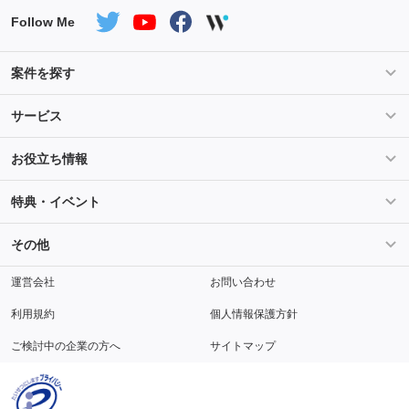
Follow Me
案件を探す
条件を指定して案件を探す
PHP案件特集
サービス
Salesforce案件特集
AWS案件特集
サービス紹介
フォスターフリーランスとは
お役立ち情報
Java案件特集
Python案件特集
ご登録から参画までの流れ
フリーランスの声
ライフ
マネー
特典・イベント
よくあるご質問
契約社員でのご就業をお考えの方へ
キャリア
スキル・テクノロジー
セミナー
ベネフィット
その他
解説動画
メディアパートナー
採用
運営会社
お問い合わせ
利用規約
個人情報保護方針
ご検討中の企業の方へ
サイトマップ