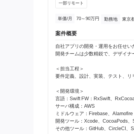
一部リモート
単価/月
70～90万円
勤務地
東京
案件概要
自社アプリの開発・運用をお任せい
開発チームは少数精鋭で、デザイナ
＜担当工程＞
要件定義、設計、実装、テスト、リ
＜開発環境＞
言語：Swift FW：RxSwift、RxCoco
サーバ構成：AWS
ミドルウェア：Firebase、Alamofire
開発ツール：Xcode、CocoaPods、Swif
その他ツール：GitHub、CircleCI、Sl