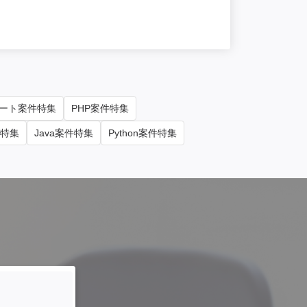
単価/月
85
勤務地
東京
ート案件特集
PHP案件特集
件特集
Java案件特集
Python案件特集