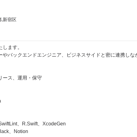
都,新宿区
たします。
ーやバックエンドエンジニア、ビジネスサイドと密に連携しな
リース、運用・保守
a
tLint、R.Swift、XcodeGen
ack、Notion