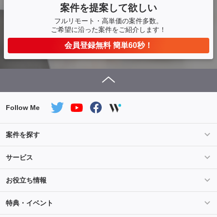
案件を提案して欲しい
フルリモート・高単価の案件多数。
ご希望に沿った案件をご紹介します！
会員登録無料 簡単60秒！
Follow Me
案件を探す
条件を指定して案件を探す
PHP案件特集
サービス
Salesforce案件特集
AWS案件特集
サービス紹介
フォスターフリーランスとは
お役立ち情報
Java案件特集
Python案件特集
ご登録から参画までの流れ
フリーランスの声
ライフ
マネー
特典・イベント
よくあるご質問
契約社員でのご就業をお考えの方へ
キャリア
スキル・テクノロジー