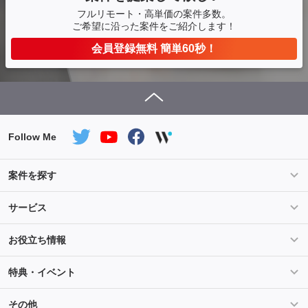
フルリモート・高単価の案件多数。
ご希望に沿った案件をご紹介します！
会員登録無料 簡単60秒！
Follow Me
案件を探す
条件を指定して案件を探す
PHP案件特集
サービス
Salesforce案件特集
AWS案件特集
サービス紹介
フォスターフリーランスとは
お役立ち情報
Java案件特集
Python案件特集
ご登録から参画までの流れ
フリーランスの声
ライフ
マネー
特典・イベント
よくあるご質問
契約社員でのご就業をお考えの方へ
キャリア
スキル・テクノロジー
セミナー
ベネフィット
その他