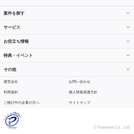
案件を探す
条件を指定して案件を探す
PHP案件特集
サービス
Salesforce案件特集
AWS案件特集
サービス紹介
フォスターフリーランスとは
お役立ち情報
Java案件特集
Python案件特集
ご登録から参画までの流れ
フリーランスの声
ライフ
マネー
特典・イベント
よくあるご質問
契約社員でのご就業をお考えの方へ
キャリア
スキル・テクノロジー
セミナー
ベネフィット
その他
解説動画
メディアパートナー
採用
運営会社
お問い合わせ
利用規約
個人情報保護方針
ご検討中の企業の方へ
サイトマップ
© Fosternet Co., Ltd.