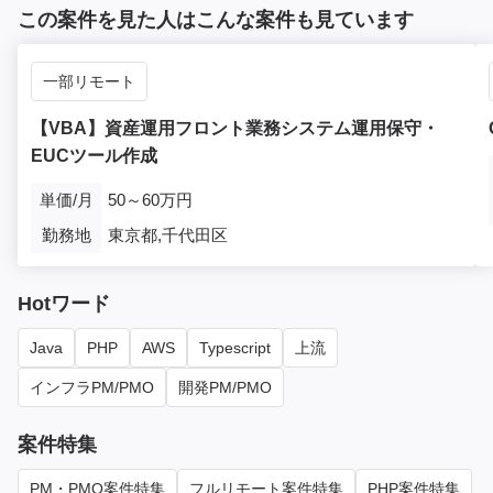
この案件を見た人はこんな案件も見ています
一部リモート
【VBA】資産運用フロント業務システム運用保守・
EUCツール作成
単価/月
50～60万円
勤務地
東京都,千代田区
Hotワード
Java
PHP
AWS
Typescript
上流
インフラPM/PMO
開発PM/PMO
案件特集
PM・PMO案件特集
フルリモート案件特集
PHP案件特集