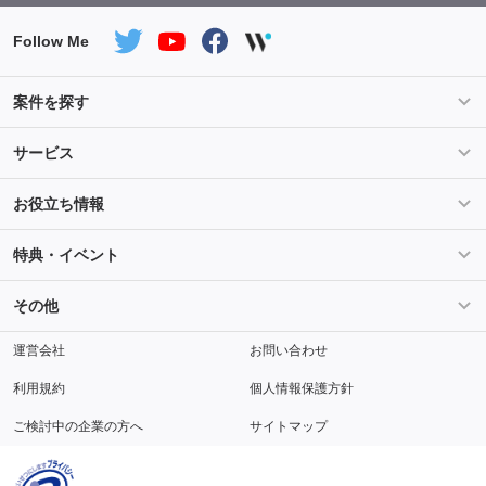
Follow Me
案件を探す
条件を指定して案件を探す
PHP案件特集
サービス
Salesforce案件特集
AWS案件特集
サービス紹介
フォスターフリーランスとは
お役立ち情報
Java案件特集
Python案件特集
ご登録から参画までの流れ
フリーランスの声
ライフ
マネー
特典・イベント
よくあるご質問
契約社員でのご就業をお考えの方へ
キャリア
スキル・テクノロジー
セミナー
ベネフィット
その他
解説動画
メディアパートナー
採用
運営会社
お問い合わせ
利用規約
個人情報保護方針
ご検討中の企業の方へ
サイトマップ