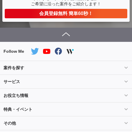
ご希望に沿った案件をご紹介します！
会員登録無料 簡単60秒！
Follow Me
案件を探す
条件を指定して案件を探す
PHP案件特集
サービス
Salesforce案件特集
AWS案件特集
サービス紹介
フォスターフリーランスとは
お役立ち情報
Java案件特集
Python案件特集
ご登録から参画までの流れ
フリーランスの声
ライフ
マネー
特典・イベント
よくあるご質問
契約社員でのご就業をお考えの方へ
キャリア
スキル・テクノロジー
セミナー
ベネフィット
その他
解説動画