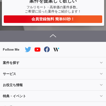
案件を提案して欲しい
フルリモート・高単価の案件多数。
ご希望に沿った案件をご紹介します！
会員登録無料 簡単60秒！
Follow Me
案件を探す
条件を指定して案件を探す
PHP案件特集
サービス
Salesforce案件特集
AWS案件特集
サービス紹介
フォスターフリーランスとは
お役立ち情報
Java案件特集
Python案件特集
ご登録から参画までの流れ
フリーランスの声
ライフ
マネー
特典・イベント
よくあるご質問
契約社員でのご就業をお考えの方へ
キャリア
スキル・テクノロジー
セミナー
ベネフィット