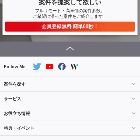
案件を提案して欲しい
フルリモート・高単価の案件多数。
ご希望に沿った案件をご紹介します！
会員登録無料 簡単60秒！
Follow Me
案件を探す
条件を指定して案件を探す
PHP案件特集
サービス
Salesforce案件特集
AWS案件特集
サービス紹介
フォスターフリーランスとは
お役立ち情報
Java案件特集
Python案件特集
ご登録から参画までの流れ
フリーランスの声
ライフ
マネー
特典・イベント
よくあるご質問
契約社員でのご就業をお考えの方へ
キャリア
スキル・テクノロジー