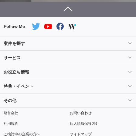
Follow Me
案件を探す
条件を指定して案件を探す
PHP案件特集
サービス
Salesforce案件特集
AWS案件特集
サービス紹介
フォスターフリーランスとは
お役立ち情報
Java案件特集
Python案件特集
ご登録から参画までの流れ
フリーランスの声
ライフ
マネー
特典・イベント
よくあるご質問
契約社員でのご就業をお考えの方へ
キャリア
スキル・テクノロジー
セミナー
ベネフィット
その他
解説動画
メディアパートナー
採用
運営会社
お問い合わせ
利用規約
個人情報保護方針
ご検討中の企業の方へ
サイトマップ