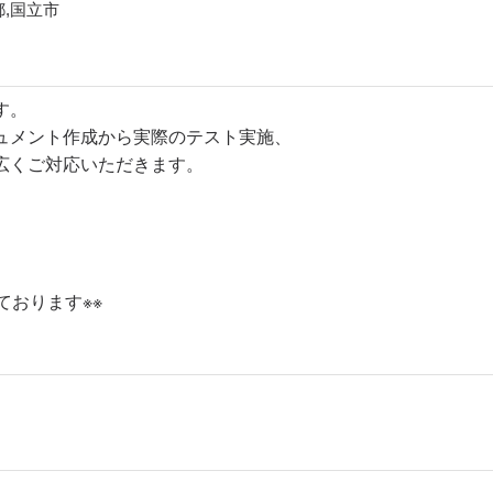
都,国立市
す。
ュメント作成から実際のテスト実施、
広くご対応いただきます。
おります※※​