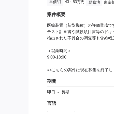
単価/月
43～53万円
勤務地
東京
案件概要
医療装置（新型機種）の評価業務で
テスト計画書や試験項目書等のドキ
検出された不具合の調査等も含め幅
＜就業時間＞
9:00-18:00
※※こちらの案件は現在募集を終了して
期間
即日 ～ 長期
言語