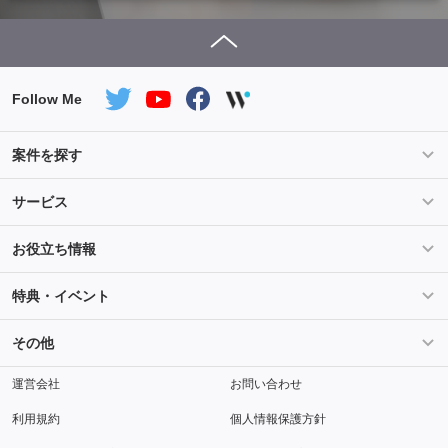
Follow Me
案件を探す
条件を指定して案件を探す
PHP案件特集
サービス
Salesforce案件特集
AWS案件特集
サービス紹介
フォスターフリーランスとは
お役立ち情報
Java案件特集
Python案件特集
ご登録から参画までの流れ
フリーランスの声
ライフ
マネー
特典・イベント
よくあるご質問
契約社員でのご就業をお考えの方へ
キャリア
スキル・テクノロジー
セミナー
ベネフィット
その他
解説動画
メディアパートナー
採用
運営会社
お問い合わせ
利用規約
個人情報保護方針