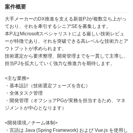
案件概要
大手メーカーのDX推進を支える新規PJが複数立ち上がっ
ており、それを牽引するシニアSEを募集します。
本PJはMicrosoftスペシャリストによる厳しい技術レビュ
ーが特徴であり、それを突破できる高レベルな技術力とア
ウトプットが求められます。
技術選定から要求整理、開発管理までを一貫して主導し、
担当PJを拡大していく強力な推進力を期待します。
<主な業務>
・基本設計（技術選定フェーズを含む）
・全体タスク管理
・開発管理（オフショアPGが実務を担当するため、マネ
ジメントが中心となります）
<開発環境／チーム体制>
・言語は Java (Spring Framework) および Vue.js を使用し