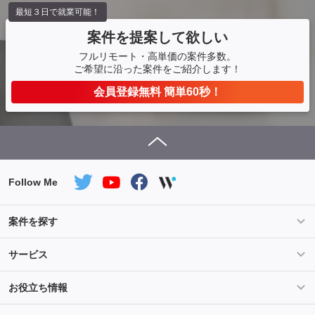
最短３日で就業可能！
案件を提案して欲しい
フルリモート・高単価の案件多数。
ご希望に沿った案件をご紹介します！
会員登録無料 簡単60秒！
Follow Me
案件を探す
条件を指定して案件を探す
PHP案件特集
サービス
Salesforce案件特集
AWS案件特集
サービス紹介
フォスターフリーランスとは
お役立ち情報
Java案件特集
Python案件特集
ご登録から参画までの流れ
フリーランスの声