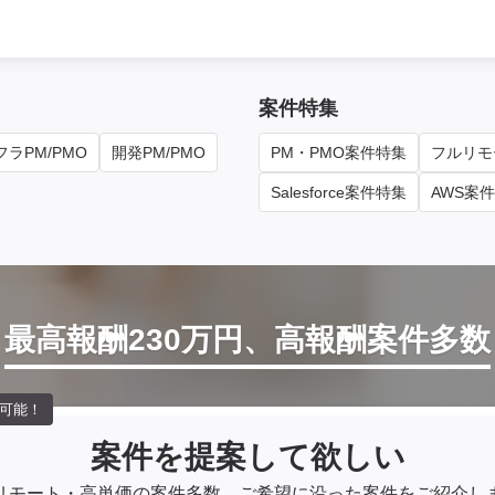
案件特集
ラPM/PMO
開発PM/PMO
PM・PMO案件特集
フルリモ
Salesforce案件特集
AWS案
最高報酬230万円、高報酬案件多数
可能！
案件を提案して欲しい
リモート・高単価の案件多数。
ご希望に沿った案件をご紹介し