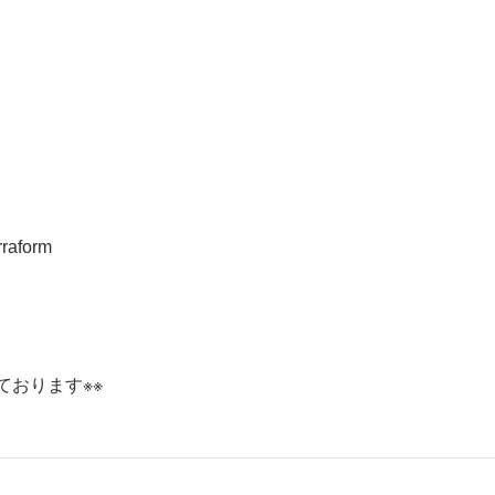
aform
ております※※