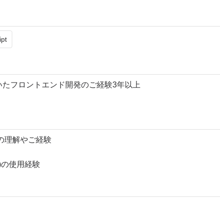
ipt
.js)を用いたフロントエンド開発のご経験3年以上
)の理解やご経験
等)の使用経験