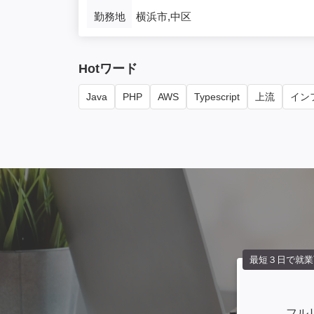
勤務地
横浜市,中区
Hotワード
Java
PHP
AWS
Typescript
上流
インフ
最短３日で就業
フル