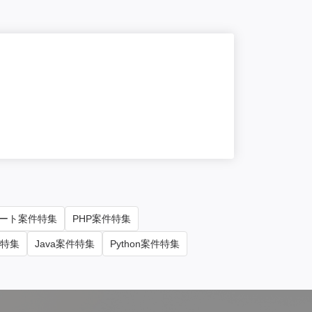
NEW
一部
【インフラ
単価/月
11
勤務地
東京
ート案件特集
PHP案件特集
件特集
Java案件特集
Python案件特集