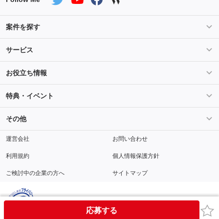
案件を探す
条件を指定して案件を探す
PHP案件特集
サービス
Salesforce案件特集
AWS案件特集
サービス紹介
フォスターフリーランスとは
お役立ち情報
Java案件特集
Python案件特集
ご登録から参画までの流れ
フリーランスの声
ライフ
マネー
特典・イベント
よくあるご質問
契約社員でのご就業をお考えの方へ
キャリア
スキル・テクノロジー
セミナー
ベネフィット
その他
解説動画
メディアパートナー
採用
運営会社
お問い合わせ
利用規約
個人情報保護方針
ご検討中の企業の方へ
サイトマップ
お気
応募する
© Fosternet Co., Ltd.