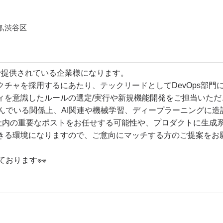
都,渋谷区
Sで提供されている企業様になります。
チャを採用するにあたり、テックリードとしてDevOps部門
ィを意識したルールの選定/実行や新規機能開発をご担当いただ
み込んでいる関係上、AI関連や機械学習、ディープラーニングに
の社内の重要なポストをお任せする可能性や、プロダクトに生成系A
きる環境になりますので、ご意向にマッチする方のご提案をお
おります※※​