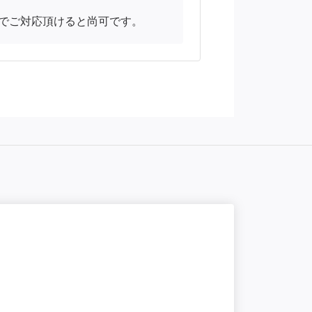
でご対応頂けると尚可です。
一部リモート
【サブリーダ
単価/月
85
勤務地
東京