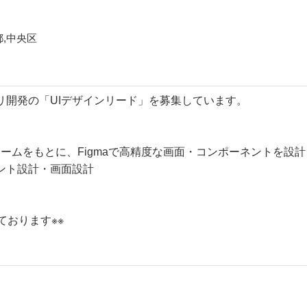
都,中央区
リ開発の「UIデザインリード」を募集しています。
ームをもとに、Figmaで高精度な画面・コンポーネントを設
ント設計・画面設計
おります※※​