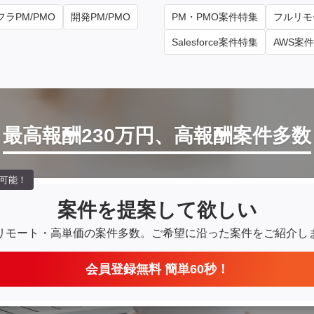
ラPM/PMO
開発PM/PMO
PM・PMO案件特集
フルリモ
Salesforce案件特集
AWS案
最高報酬230万円、高報酬案件多数
可能！
案件を提案して欲しい
リモート・高単価の案件多数。
ご希望に沿った案件をご紹介し
会員登録無料 簡単60秒！