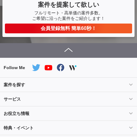
案件を提案して欲しい
フルリモート・高単価の案件多数。
ご希望に沿った案件をご紹介します！
会員登録無料 簡単60秒！
Follow Me
案件を探す
条件を指定して案件を探す
PHP案件特集
サービス
Salesforce案件特集
AWS案件特集
サービス紹介
フォスターフリーランスとは
お役立ち情報
Java案件特集
Python案件特集
ご登録から参画までの流れ
フリーランスの声
ライフ
マネー
特典・イベント
よくあるご質問
契約社員でのご就業をお考えの方へ
キャリア
スキル・テクノロジー