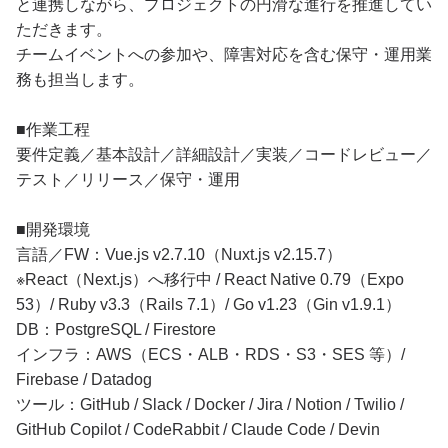
と連携しながら、プロジェクトの円滑な進行を推進してい
ただきます。
チームイベントへの参加や、障害対応を含む保守・運用業
務も担当します。
■作業工程
要件定義／基本設計／詳細設計／実装／コードレビュー／
テスト／リリース／保守・運用
■開発環境
言語／FW：Vue.js v2.7.10（Nuxt.js v2.15.7）
※React（Next.js）へ移行中 / React Native 0.79（Expo
53）/ Ruby v3.3（Rails 7.1）/ Go v1.23（Gin v1.9.1）
DB：PostgreSQL / Firestore
インフラ：AWS（ECS・ALB・RDS・S3・SES 等）/
Firebase / Datadog
ツール：GitHub / Slack / Docker / Jira / Notion / Twilio /
GitHub Copilot / CodeRabbit / Claude Code / Devin