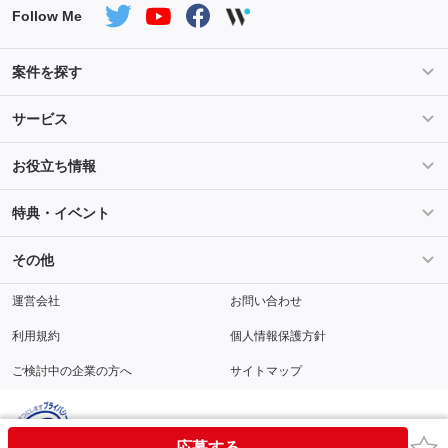
Follow Me
案件を探す
条件を指定して案件を探す
PHP案件特集
サービス
Salesforce案件特集
AWS案件特集
サービス紹介
フォスターフリーランスとは
お役立ち情報
Java案件特集
Python案件特集
ご登録から参画までの流れ
フリーランスの声
ライフ
マネー
特典・イベント
よくあるご質問
契約社員でのご就業をお考えの方へ
キャリア
スキル・テクノロジー
セミナー
ベネフィット
その他
解説動画
メディアパートナー
採用
運営会社
お問い合わせ
利用規約
個人情報保護方針
ご検討中の企業の方へ
サイトマップ
お気
応募する