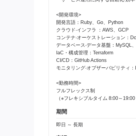
<開発環境>
開発⾔語：Ruby、Go、Python
クラウド‧インフラ ：AWS、GCP
コンテナ‧オーケストレーション：Docke
データベース‧データ基盤：MySQL、Postg
IaC・構成管理：Terraform
CI/CD：GitHub Actions
モニタリング‧オブザーバビリティ：Datadog
<勤務時間>
フルフレックス制
（※フレキシブルタイム 8:00～19:0
期間
即日 ～ 長期