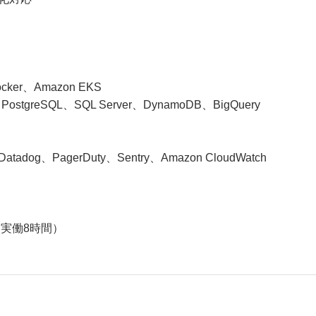
r、Amazon EKS
reSQL、SQL Server、DynamoDB、BigQuery
、PagerDuty、Sentry、Amazon CloudWatch
0 実働8時間）