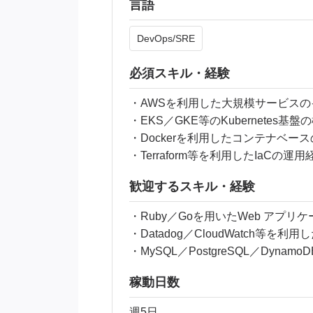
言語
DevOps/SRE
必須スキル・経験
・AWSを利⽤した⼤規模サービスの
・EKS／GKE等のKubernetes基
・Dockerを利⽤したコンテナベー
・Terraform等を利⽤したIaCの運⽤
歓迎するスキル・経験
・Ruby／Goを⽤いたWeb アプリ
・Datadog／CloudWatch等
・MySQL／PostgreSQL／Dyn
稼動日数
週5日