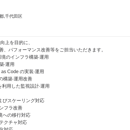
都,千代田区
性向上を⽬的に、
改善、パフォーマンス改善等をご担当いただきます。
 環境のインフラ構築‧運⽤
築‧運⽤
re as Code の実装‧運⽤
CD の構築‧運⽤改善
atch 等を利⽤した監視設計‧運⽤
よびスケーリング対応
ンフラ改善
境への移⾏対応
キテクチャ対応
化対応