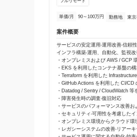
フルリモート
単価/月
90～100万円
勤務地
東京
案件概要
サービスの安定運⽤‧運⽤改善‧信頼
インフラ構築‧運⽤、⾃動化、監視
・オンプレミスおよび AWS / GCP
・EKS を利⽤したコンテナ基盤の構
・Terraform を利⽤した Infrastructu
・GitHub Actions を利⽤した CI/
・Datadog / Sentry / CloudW
・障害発⽣時の調査‧復旧対応
・サービスのパフォーマンス改善お
・セキュリティ‧可⽤性を考慮したイ
・オンプレミス環境からクラウド環
・レガシーシステムの改善‧リアー
・サービス運⽤に関する⾃動化‧効率