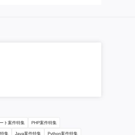
一部リモート
【サブリーダ
単価/月
85
勤務地
東京
ート案件特集
PHP案件特集
件特集
Java案件特集
Python案件特集