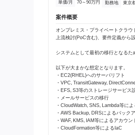
単価/月
70～90万円
勤務地
東京都
案件概要
オンプレミス・プライベートクラウ
上流検討(PoC含む)、要件定義か
システムとして最初の移行となるた
以下が大まかな想定となります。
・EC2(RHEL)へのサーバリフト
・VPC, TransitGateway, Direc
・EFS, S3等のストレージサービス
・メールサービスの移行
・CloudWatch, SNS, Lambd
・AWS Backup, DRSによるバ
・WAF, KMS, IAM等によるアカ
・CloudFormation等によるIaC