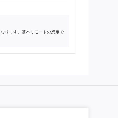
となります。基本リモートの想定で
NEW
一部