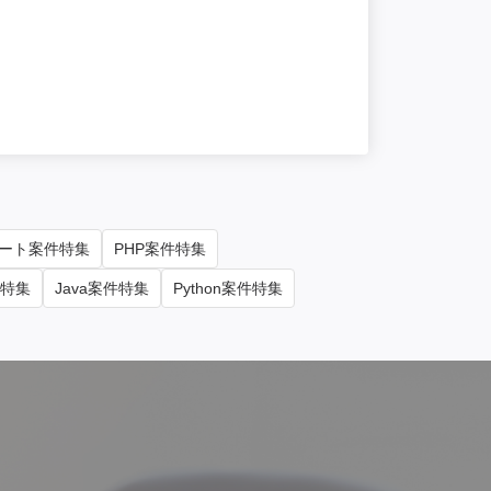
【Windo
単価/月
85
勤務地
東京
ート案件特集
PHP案件特集
件特集
Java案件特集
Python案件特集