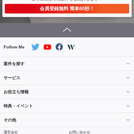
会員登録無料 簡単60秒！
Follow Me
案件を探す
条件を指定して案件を探す
PHP案件特集
サービス
Salesforce案件特集
AWS案件特集
サービス紹介
フォスターフリーランスとは
お役立ち情報
Java案件特集
Python案件特集
ご登録から参画までの流れ
フリーランスの声
ライフ
マネー
特典・イベント
よくあるご質問
契約社員でのご就業をお考えの方へ
キャリア
スキル・テクノロジー
セミナー
ベネフィット
その他
解説動画
メディアパートナー
採用
運営会社
お問い合わせ