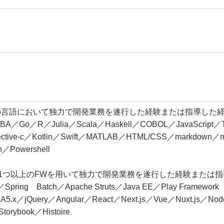
の言語において独力で開発業務を遂行した経験または指導した
Go／R／Julia／Scala／Haskell／COBOL／JavaScript／Typ
tive-c／Kotlin／Swift／MATLAB／HTML/CSS／markdown／m
／Powershell
で1つ以上のFWを用いて独力で開発業務を遂行した経験または
Spring Batch／Apache Struts／Java EE／Play Framework
／jQuery／Angular／React／Next.js／Vue／Nuxt.js／Node
orybook／Histoire