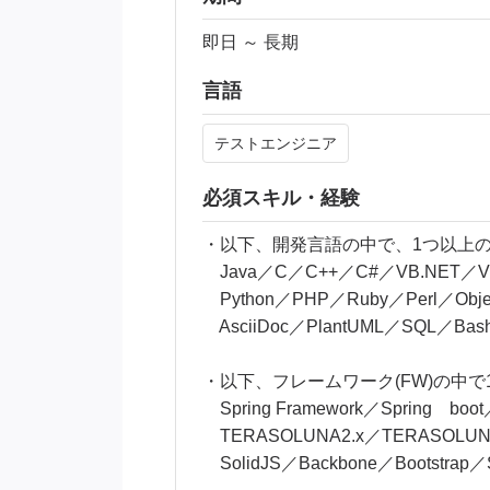
即日 ～ 長期
言語
テストエンジニア
必須スキル・経験
・以下、開発言語の中で、1つ以上
Java／C／C++／C#／VB.NET／VBA／
Python／PHP／Ruby／Perl／Objec
AsciiDoc／PlantUML／SQL／Bash
・以下、フレームワーク(FW)の中
Spring Framework／Spring boot／
TERASOLUNA2.x／TERASOLUNA5.x
SolidJS／Backbone／Bootstrap／St