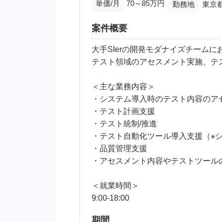
単価/月
70～85万円
勤務地
東京
案件概要
大手SIerの開発モダナイズチーム
テスト領域のアセスメント実施、テ
＜主な業務内容＞
・システム導入時のテスト内容のア
・テスト計画支援
・テスト統制/推進
・テスト自動化ツール導入支援（※
・品質管理支援
・アセスメント内容やテストツール
＜就業時間＞
9:00‐18:00
期間