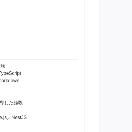
経験
eScript
arkdown
指導した経験
.js／NestJS