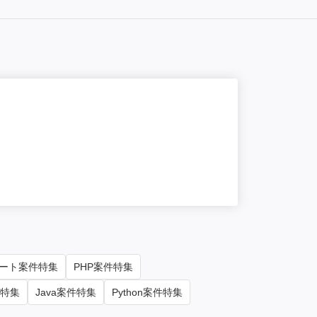
NEW
一部
【Oracle
単価/月
10
勤務地
東京
ート案件特集
PHP案件特集
件特集
Java案件特集
Python案件特集