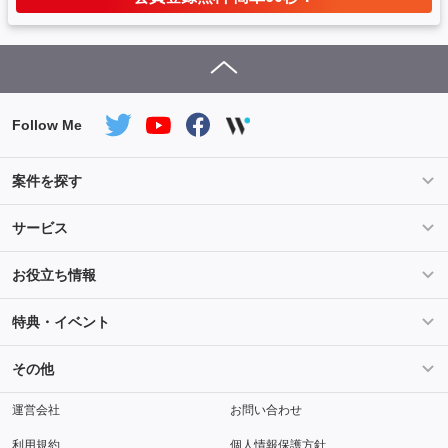
Follow Me
案件を探す
条件を指定して案件を探す
PHP案件特集
サービス
Salesforce案件特集
AWS案件特集
サービス紹介
フォスターフリーランスとは
お役立ち情報
Java案件特集
Python案件特集
ご登録から参画までの流れ
フリーランスの声
ライフ
マネー
特典・イベント
よくあるご質問
契約社員でのご就業をお考えの方へ
キャリア
スキル・テクノロジー
セミナー
ベネフィット
その他
解説動画
メディアパートナー
採用
運営会社
お問い合わせ
利用規約
個人情報保護方針