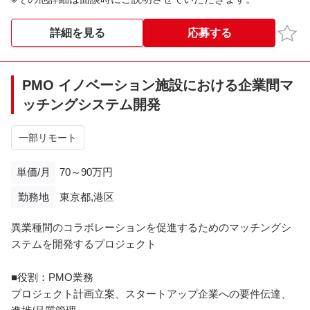
お気
詳細を見る
応募する
PMO イノベーション施設における企業間マ
ッチングシステム開発
一部リモート
単価/月
70～90万円
勤務地
東京都,港区
異業種間のコラボレーションを促進するためのマッチングシ
ステムを開発するプロジェクト
■役割：PMO業務
プロジェクト計画立案、スタートアップ企業への要件伝達、