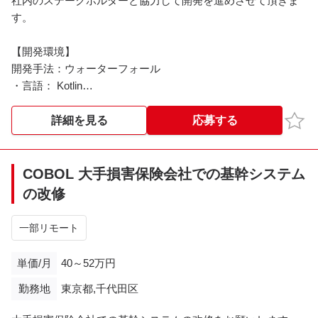
社内のステークホルダーと協力して開発を進めさせて頂きま
す。
【開発環境】
開発手法：ウォーターフォール
・言語： Kotlin
・DB：RDS、Aurora(PostgreSQL)
・OS：Android、Amazon Linux
お気
詳細を見る
応募する
・ソース管理：Git
・タスク管理：Redmine、backlog
・コミュニケーション：slack、Zoom
COBOL 大手損害保険会社での基幹システム
の改修
一部リモート
単価/月
40～52万円
勤務地
東京都,千代田区