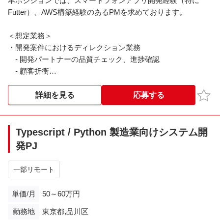
本ポジションでは、スマートフォンアプリ開発経験（特に
Futter）、AWS構築経験のあるPMを求めております。
＜想定業務＞
・開発案件におけるディレクション業務
- 開発パートナーの品質チェック、進捗確認
- 顧客折衝
- 技術調査
・提案活動における技術調査、資料作成
お気
詳細を見る
応募する
Typescript / Python 製造業向けシステム開
発PJ
一部リモート
単価/月
50～60万円
勤務地
東京都,品川区