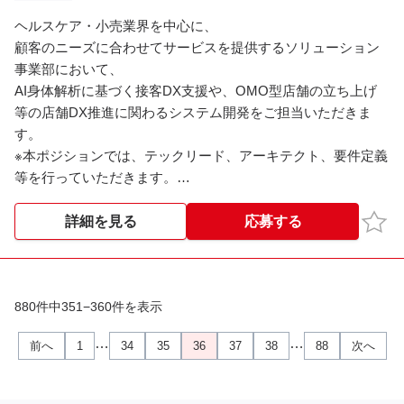
ヘルスケア・小売業界を中心に、
顧客のニーズに合わせてサービスを提供するソリューション
事業部において、
AI身体解析に基づく接客DX支援や、OMO型店舗の立ち上げ
等の店舗DX推進に関わるシステム開発をご担当いただきま
す。
※本ポジションでは、テックリード、アーキテクト、要件定義
等を行っていただきます。
独自のAI身体解析・可視化技術を搭載したアプリケーション
お気
詳細を見る
応募する
を開発していただきます。
原則ブラウザで動作するWebアプリケーションを開発するこ
とがほとんどで、
案件に応じてWebAPIのみの開発の場合もあれば、画面開発と
880件中351−360件を表示
WebAPIの両方を開発する場合もあります。
…
…
前へ
1
34
35
36
37
38
88
次へ
＜開発環境＞
言語：TypeScript、Node.js