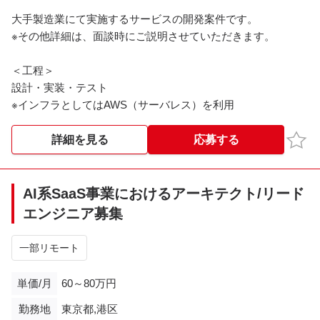
大手製造業にて実施するサービスの開発案件です。
※その他詳細は、面談時にご説明させていただきます。
＜工程＞
設計・実装・テスト
※インフラとしてはAWS（サーバレス）を利用
お気
詳細を見る
応募する
AI系SaaS事業におけるアーキテクト/リード
エンジニア募集
一部リモート
単価/月
60～80万円
勤務地
東京都,港区