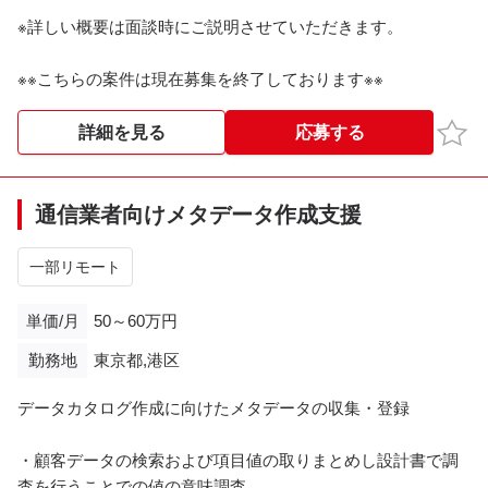
＜基本時間＞
※詳しい概要は面談時にご説明させていただきます。
10:00～19:00
※※こちらの案件は現在募集を終了しております※※​
＜備考＞
・日報の提出をお願いする場合があります。
お気
詳細を見る
応募する
※※こちらの案件は現在募集を終了しております※※​
通信業者向けメタデータ作成支援
一部リモート
単価/月
50～60万円
勤務地
東京都,港区
データカタログ作成に向けたメタデータの収集・登録
・顧客データの検索および項目値の取りまとめし設計書で調
査を行うことでの値の意味調査