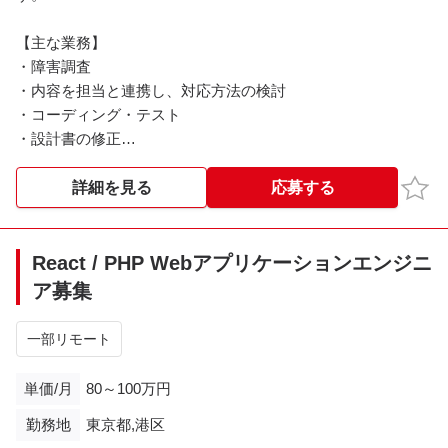
【主な業務】
・障害調査
・内容を担当と連携し、対応方法の検討
・コーディング・テスト
・設計書の修正
・パッチ作成
※長期となった場合には、要望対応の作業にスライドする想定
お気
詳細を見る
応募する
です。
※※こちらの案件は現在募集を終了しております※※​
React / PHP Webアプリケーションエンジニ
ア募集
一部リモート
単価/月
80～100万円
勤務地
東京都,港区