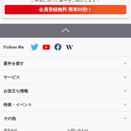
ご希望に沿った案件をご紹介します！
会員登録無料 簡単60秒！
Follow Me
案件を探す
条件を指定して案件を探す
PHP案件特集
サービス
Salesforce案件特集
AWS案件特集
サービス紹介
フォスターフリーランスとは
お役立ち情報
Java案件特集
Python案件特集
ご登録から参画までの流れ
フリーランスの声
ライフ
マネー
特典・イベント
よくあるご質問
契約社員でのご就業をお考えの方へ
キャリア
スキル・テクノロジー
セミナー
ベネフィット
その他
解説動画
メディアパートナー
採用
運営会社
お問い合わせ