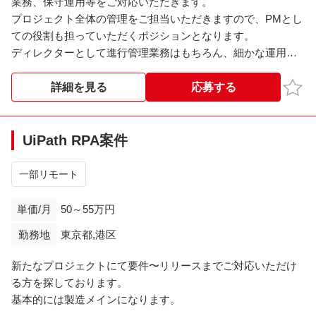
業務、保守運用等をご対応いただきます。
プロジェクト全体の管理をご担当いただきますので、PMとし
ての役割も担っていただくポジションとなります。
ディレクターとして進行管理業務はもちろん、細かな運用面
も一部お任せいたしますので、
長期的に携わっていただける方を募集いたします。
お気
詳細を見る
応募する
上流から手を動かす工程まで幅広くご担当いただく予定で
す。
UiPath RPA案件
＜業務内容＞
・見積作成
一部リモート
・開発案件の進捗管理、工数管理（プロジェクト全体の管
理）
単価/月
50～55万円
・新規LP制作のディレクション
勤務地
東京都,港区
・定例ミーティングへの出席（クライアント折衝含む）
新たなプロジェクトにて要件〜リリースまでご対応いただけ
〈ツール〉
る方を探しております。
Backlog、slack など
基本的には製造メインになります。