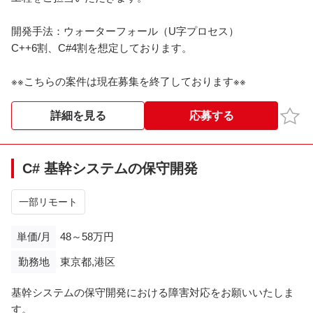
開発手法：ウォーターフォール（U字プロセス）
C++6割、C#4割を想定しております。
※※こちらの案件は現在募集を終了しております※※​
お気
詳細を見る
応募する
C# 基幹システムの保守開発
一部リモート
単価/月
48～58万円
勤務地
東京都,港区
基幹システムの保守開発における障害対応をお願いいたしま
す。