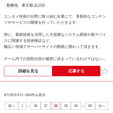
勤務地
東京都,品川区
エンタメ技術の分野に取り組む企業にて、革新的なコンテン
ツやサービスの開発を行っていただきます。
特に、最新技術を活用した大規模なシステム開発や新デバイ
スに関連する技術検証など、
幅広い領域でサーバーサイドの開発に携わって頂きます。
チーム内での役割分担が厳密に決まっているわけではないた
め、自主性が求められる環境です。
CI/CDパイプラインの構築や業務効率化ツールの開発など、多
お気
詳細を見る
応募する
様な技術分野で貢献していただきます。
※※こちらの案件は現在募集を終了しております※※​
871件中371−380件を表示
…
…
前へ
1
36
37
38
39
40
88
次へ