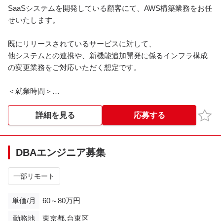
SaaSシステムを開発している顧客にて、AWS構築業務をお任
せいたします。
既にリリースされているサービスに対して、
他システムとの連携や、新機能追加開発に係るインフラ構成
の変更業務をご対応いただく想定です。
＜就業時間＞
10:30～19:30
お気
詳細を見る
応募する
※※こちらの案件は現在募集を終了しております※※​
DBAエンジニア募集
一部リモート
単価/月
60～80万円
勤務地
東京都,台東区