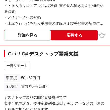
・画面入力マニュアルおよび設計書の読み解きおよび値の意
味調査
・メタデータへの登録
・上記を行うにあたり手順書の改版および手順書の新規作成
お気
詳細を見る
応募する
※※こちらの案件は現在募集を終了しております※※​
C++ / C# デスクトップ開発支援
一部リモート
単価/月
50～62万円
勤務地
東京都,千代田区
デスクトップ製品の開発支援案件です。
実現可能性調査、要件定義/外部設計からテストなどの一連の
工程をご担当いただきます。