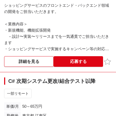
ショッピングサービスのフロントエンド・バックエンド領域
の開発をご担当いただきます。
＜業務内容＞
・新規機能、機能拡張開発
－設計〜実装〜リリースまでを一気通貫でご担当いただき
ます
・ショッピングサービスで実施するキャンペーン等の対応作
業
・プロジェクトの状況、緊急度に応じてオフィスでのお打ち
お気
詳細を見る
応募する
合わせへのアサイン
＜開発環境＞
C# 次期システム更改/結合テスト以降
・フロントエンド：TypeScript, React.js, Vue.js, Next.js, CSS
・バックエンド：PHP（CakePHP）, Go
一部リモート
・インフラ： AWS
・DB： Amazon Aurora MySQL, Amazon Elasticache,
単価/月
50～65万円
BigQuery
勤務地
東京都,江東区