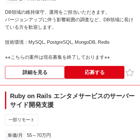
DB領域の維持保守、運用をご担当いただきます。
バージョンアップに伴う影響範囲の調査など、DB領域に長け
ている方を歓迎します。
技術環境：MySQL, PostgreSQL, MongoDB, Redis
※※こちらの案件は現在募集を終了しております※※​
お気
詳細を見る
応募する
Ruby on Rails エンタメサービスのサーバー
サイド開発支援
一部リモート
単価/月
55～70万円