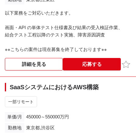
※※こちらの案件は現在募集を終了しております※※​
以下業務をご対応いただきます。
画面・API の単体テスト仕様書及び結果の受入検証作業、
結合テスト工程以降のテスト実施、障害原因調査
※※こちらの案件は現在募集を終了しております※※​
お気
詳細を見る
応募する
SaaSシステムにおけるAWS構築
一部リモート
単価/月
450000～550000万円
勤務地
東京都,渋谷区