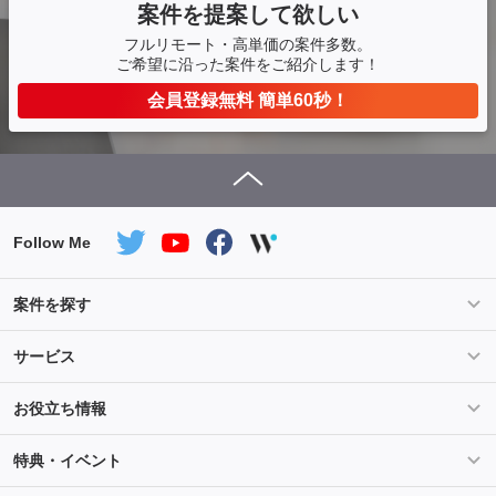
案件を提案して欲しい
フルリモート・高単価の案件多数。
ご希望に沿った案件をご紹介します！
会員登録無料 簡単60秒！
Follow Me
案件を探す
条件を指定して案件を探す
PHP案件特集
サービス
Salesforce案件特集
AWS案件特集
サービス紹介
フォスターフリーランスとは
お役立ち情報
Java案件特集
Python案件特集
ご登録から参画までの流れ
フリーランスの声
ライフ
マネー
特典・イベント
よくあるご質問
契約社員でのご就業をお考えの方へ
キャリア
スキル・テクノロジー