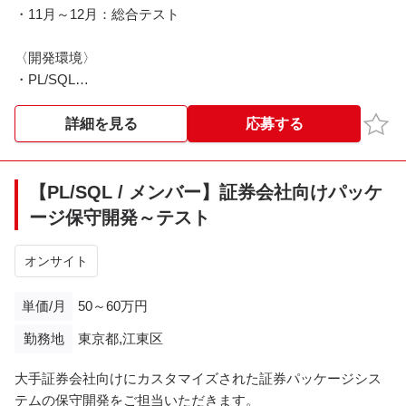
・11月～12月：総合テスト
〈開発環境〉
・PL/SQL
・Java（Springフレームワーク）
お気
詳細を見る
応募する
※その他詳細は面談時にご説明させていただきます。
※※こちらの案件は現在募集を終了しております※※​
【PL/SQL / メンバー】証券会社向けパッケ
ージ保守開発～テスト
オンサイト
単価/月
50～60万円
勤務地
東京都,江東区
大手証券会社向けにカスタマイズされた証券パッケージシス
テムの保守開発をご担当いただきます。