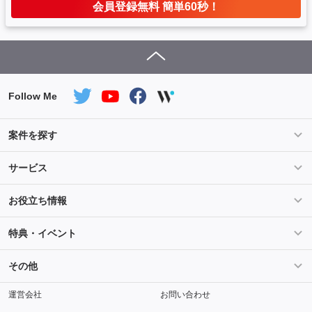
会員登録無料 簡単60秒！
Follow Me
案件を探す
条件を指定して案件を探す
PHP案件特集
サービス
Salesforce案件特集
AWS案件特集
サービス紹介
フォスターフリーランスとは
お役立ち情報
Java案件特集
Python案件特集
ご登録から参画までの流れ
フリーランスの声
ライフ
マネー
特典・イベント
よくあるご質問
契約社員でのご就業をお考えの方へ
キャリア
スキル・テクノロジー
セミナー
ベネフィット
その他
解説動画
メディアパートナー
採用
運営会社
お問い合わせ