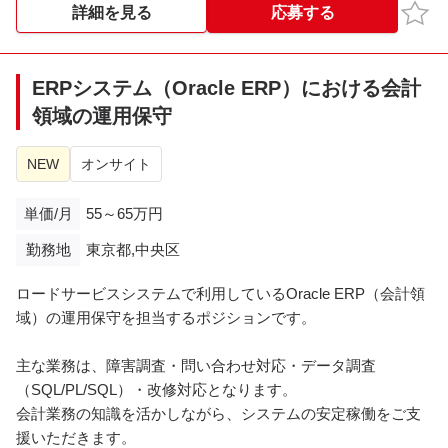
お気
詳細を見る
応募する
ERPシステム（Oracle ERP）における会計
領域の運用保守
NEW
オンサイト
単価/月
55～65万円
勤務地
東京都,中央区
ロードサービスシステムで利用しているOracle ERP（会計領
域）の運用保守を担当するポジションです。
主な業務は、障害調査・問い合わせ対応・データ調査
（SQL/PL/SQL）・改修対応となります。
会計業務の知識を活かしながら、システムの安定稼働をご支
援いただきます。