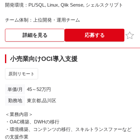
開発環境：PL/SQL, Linux, Qlik Sense, シェルスクリプト
チーム体制：上位開発・運用チーム
お気
詳細を見る
応募する
小売業向けOCI導入支援
原則リモート
単価/月
45～52万円
勤務地
東京都,品川区
＜業務内容＞
・OAC構築、DWHの移行
・環境構築、コンテンツの移行、スキルトランスファーなど
の支援作業