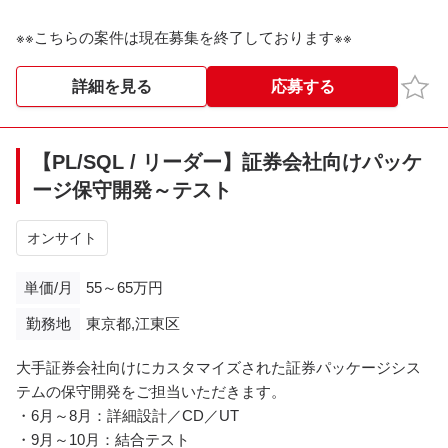
※※こちらの案件は現在募集を終了しております※※​
お気
詳細を見る
応募する
【PL/SQL / リーダー】証券会社向けパッケ
ージ保守開発～テスト
オンサイト
単価/月
55～65万円
勤務地
東京都,江東区
大手証券会社向けにカスタマイズされた証券パッケージシス
テムの保守開発をご担当いただきます。
・6月～8月：詳細設計／CD／UT
・9月～10月：結合テスト