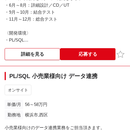
・6月～8月：詳細設計／CD／UT
・9月～10月：結合テスト
・11月～12月：総合テスト
〈開発環境〉
・PL/SQL
・Java（Springフレームワーク）
お気
詳細を見る
応募する
※その他詳細は面談時にご説明させていただきます。
※※こちらの案件は現在募集を終了しております※※​
PL/SQL 小売業様向け データ連携
オンサイト
単価/月
56～58万円
勤務地
横浜市,西区
小売業様向けのデータ連携業務をご担当頂きます。