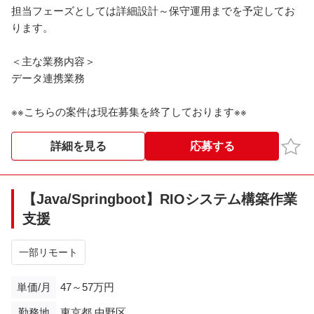
担当フェーズとしては詳細設計～保守運用までを予定してお
ります。
＜主な業務内容＞
データ連携業務
※※こちらの案件は現在募集を終了しております※※​
お気
詳細を見る
応募する
【Java/Springboot】RIOシステム構築作業
支援
一部リモート
単価/月
47～57万円
勤務地
東京都,中野区