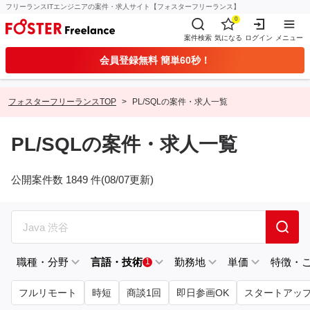
フリーランスITエンジニアの案件・求人サイト【フォスターフリーランス】
0
案件検索
気になる
ログイン
メニュー
会員登録無料 簡単60秒！
フォスターフリーランスTOP
PL/SQLの案件・求人一覧
PL/SQLの案件・求人一覧
公開案件数 1849 件(08/07更新)
職種・分野
言語・技術
勤務地
単価
特徴・
1
フルリモート
時短
商談1回
即日参画OK
スタートアッ