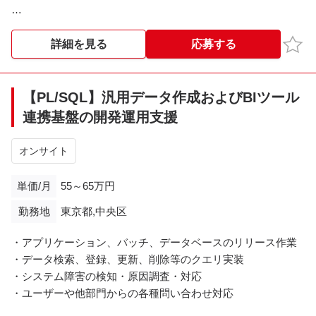
<業務内容>
・ERPシステム（Oracle ERP）の運用保守全般
お気
詳細を見る
応募する
・会計業務フローに基づく障害調査、切り分け、データ修正
対応
・SQL/PL/SQLを用いたデータ分析・不整合調査
【PL/SQL】汎用データ作成およびBIツール
・ユーザーおよび連携チーム（Salesforce等）からの問い合わ
連携基盤の開発運用支援
せ対応
・システム改修に伴う影響分析、設計書レビュー
オンサイト
<勤務地>
単価/月
55～65万円
勝どき駅 ※必要に応じて虎ノ門、大門、多摩への出社の可能
勤務地
東京都,中央区
性あり
・アプリケーション、バッチ、データベースのリリース作業
・データ検索、登録、更新、削除等のクエリ実装
・システム障害の検知・原因調査・対応
・ユーザーや他部門からの各種問い合わせ対応