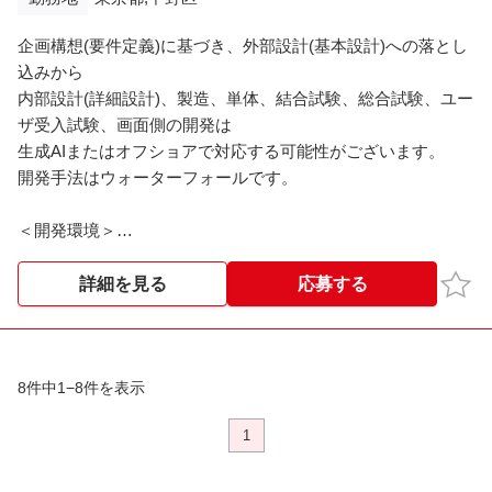
企画構想(要件定義)に基づき、外部設計(基本設計)への落とし
込みから
内部設計(詳細設計)、製造、単体、結合試験、総合試験、ユー
ザ受入試験、画面側の開発は
生成AIまたはオフショアで対応する可能性がございます。
開発手法はウォーターフォールです。
＜開発環境＞
Java(Springboot)、SQL(PL/SQL)、Linuxコマンド、Shell
お気
詳細を見る
応募する
＜担当フェーズ＞
要件定義～ユーザ受入試験
8件中1−8件を表示
※※こちらの案件は現在募集を終了しております※※
1