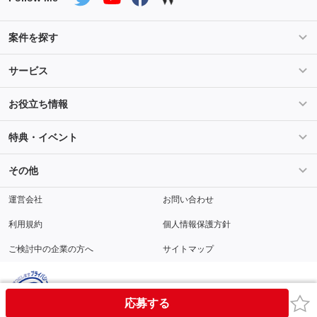
案件を探す
条件を指定して案件を探す
PHP案件特集
サービス
Salesforce案件特集
AWS案件特集
サービス紹介
フォスターフリーランスとは
お役立ち情報
Java案件特集
Python案件特集
ご登録から参画までの流れ
フリーランスの声
ライフ
マネー
特典・イベント
よくあるご質問
契約社員でのご就業をお考えの方へ
キャリア
スキル・テクノロジー
セミナー
ベネフィット
その他
解説動画
メディアパートナー
採用
運営会社
お問い合わせ
利用規約
個人情報保護方針
ご検討中の企業の方へ
サイトマップ
お気
応募する
© Fosternet Co., Ltd.